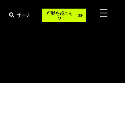
Take
行動を起こそ
サーチ
う
action