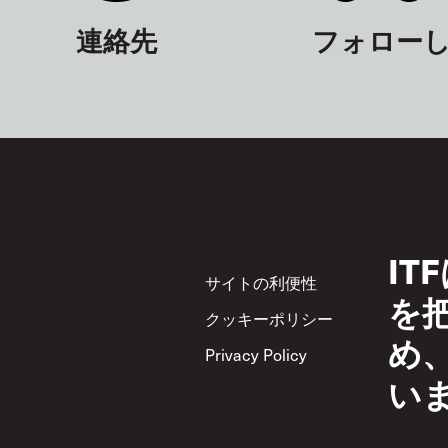
連絡先
フォロー
I
Footer
サイトの利便性
サ
を
クッキーポリシー
Acc
め
Privacy Policy
相
い