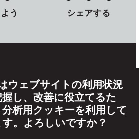
しよう
シェアする
TFはウェブサイトの利用状況
イトの利用条件
把握し、改善に役立てるた
eptable Use
、分析用クッキーを利用して
互尊重方針
ます。よろしいですか？