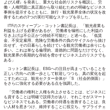
』を発表し、重大な社会的リスクを概説し、労
よび人権
働・人権問題に真正面から取り組むための明確なビジネス
事例を提示するとともに、旅行・観光業界全体の状況を改
善するための
7
つの実行可能なステップを示した。
ITF
のスティーブン・コットン書記長は、 「観光産業も
利益を上げる必要があるが、 労働者を犠牲にした利益の
引き上げは不公正かつ持続不可能だ」と述べる。「低賃
金、不安定雇用、危険な労働条件の負のサイクルから抜け
出せず、その日暮らしを続けている観光労働者は余りにも
多い。これは単なる倫理的、道徳的に問題なだけでなく、
観光業界の長期的な存続を脅かすビジネス上のリスクでも
ある」
コットン書記長は、
ESG
への注目が高まっていることを
正しい方向への第一歩として歓迎しつつも、真の変化を起
こすためには、観光セクター全体が 「
S
（社会的側面）」
をさらに強化する必要がある点を強調した。
「労働者の権利と人権を向上させることは、ビジネスに
も資することは明確で説得力があり、それこそがスマート
なビジネスでもある。労働者の待遇を改善することは、良
い人材を惹きつけ、維持することに役立ち、サプライチェ