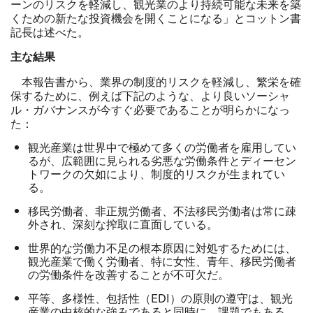
ーンのリスクを軽減し、観光業のより持続可能な未来を築
くための新たな投資機会を開くことになる」とコットン書
記長は述べた。
主な結果
本報告書から、業界の制度的リスクを軽減し、繁栄を確
保するために、例えば下記のような、より良いソーシャ
ル・ガバナンスが今すぐ必要であることが明らかになっ
た：
観光産業は世界中で極めて多くの労働者を雇用してい
るが、広範囲に見られる劣悪な労働条件とディーセン
トワークの欠如により、制度的リスクが生まれてい
る。
移民労働者、非正規労働者、不法移民労働者は常に疎
外され、深刻な搾取に直面している。
世界的な労働力不足の根本原因に対処するためには、
観光産業で働く労働者、特に女性、青年、移民労働者
の労働条件を改善することが不可欠だ。
平等、多様性、包括性（
EDI
）の原則の遵守は、観光
産業の中核的な強みであると同時に、課題でもある。