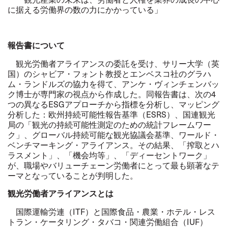
に据える労働界の数の力にかかっている」
報告書について
観光労働者アライアンスの委託を受け、サリー大学（英
国）のシャビア・フォント教授とエンベスコ社のグラハ
ム・ランドルズの協力を得て、アンケ・ヴィンチェンバッ
ク博士が専門家の視点から作成した。同報告書は、次の
4
つの異なる
ESG
アプローチから指標を分析し、マッピング
分析した：欧州持続可能性報告基準（
ESRS
）、国連観光
局の「観光の持続可能性測定のための統計フレームワー
ク」、グローバル持続可能な観光協議会基準、ワールド・
ベンチマーキング・アライアンス。その結果、「搾取とハ
ラスメント」、「機会均等」、「ディーセントワーク」
が、職場やバリューチェーン労働者にとって最も顕著なテ
ーマとなっていることが判明した。
観光労働者アライアンスとは
国際運輸労連（
ITF
）と国際食品・農業・ホテル・レス
トラン・ケータリング・タバコ・関連労働組合（
IUF
）