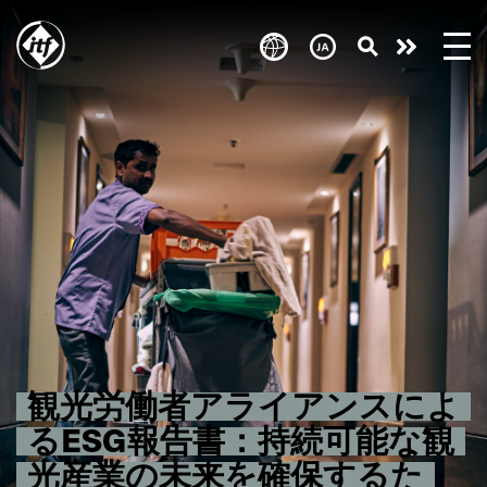
Skip
to
Take
main
content
action
観光労働者アライアンスによ
るESG報告書：持続可能な観
光産業の未来を確保するた