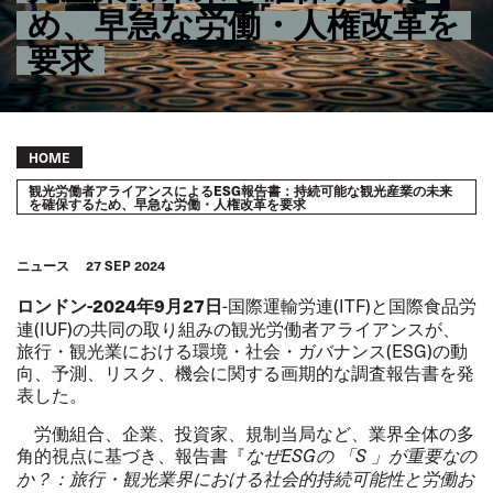
め、早急な労働・人権改革を
要求
Breadcrumb
HOME
観光労働者アライアンスによるESG報告書：持続可能な観光産業の未来
を確保するため、早急な労働・人権改革を要求
ニュース
27 SEP 2024
-
国際運輸労連
(ITF)
と国際食品労
ロンドン
-2024
年
9
月
27
日
連
(IUF)
の共同の取り組みの観光労働者アライアンスが、
旅行・観光業における環境・社会・ガバナンス
(ESG)
の動
向、予測、リスク、機会に関する画期的な調査報告書を発
表した。
労働組合、企業、投資家、規制当局など、業界全体の多
角的視点に基づき、報告書『
なぜ
ESG
の 「
S
」が重要なの
か？：旅行・観光業界における社会的持続可能性と労働お