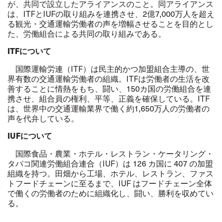
が、共同で設立したアライアンスのこと。同アライアンス
は、
ITF
と
IUF
の取り組みを連携させ、
2
億
7,000
万人を超え
る観光・交通運輸労働者の声を増幅させることを目的とし
た、労働組合による共同の取り組みである。
ITF
について
国際運輸労連（
ITF
）は民主的かつ加盟組合主導の、世
界有数の交通運輸労働者の組織。
ITF
は労働者の生活を改
善することに情熱をもち、闘い、
150
カ国の労働組合を連
携させ、組合員の権利、平等、正義を確保している。
ITF
は、世界中の交通運輸業界で働く約
1,650
万人の労働者の
声を代弁している。
IUF
について
国際食品・農業・ホテル・レストラン・ケータリング・
タバコ関連労働組合連合（
IUF
）は
126
カ国に
407
の加盟
組織を持つ。田畑から工場、ホテル、レストラン、ファス
トフードチェーンに至るまで、
IUF
はフードチェーン全体
で働くの労働者のために組織化し、闘い、勝利を収めてい
る。