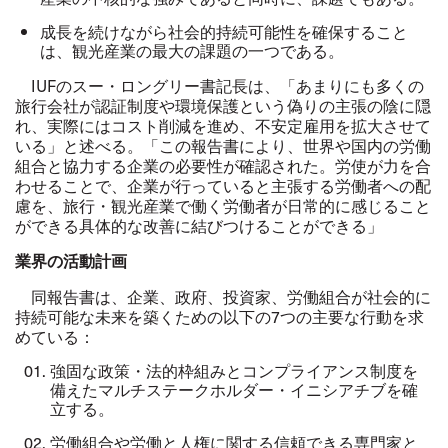
成長を続けながら社会的持続可能性を確保すること
は、観光産業の最大の課題の一つである。
IUF
のスー・ロングリー書記長は、「あまりにも多くの
旅行会社が認証制度や環境保護という偽りの主張の陰に隠
れ、実際にはコスト削減を進め、不安定雇用を拡大させて
いる」と述べる。「この報告書により、世界や国内の労働
組合と協力する企業の必要性が確認された。労使が力を合
わせることで、企業が行っていると主張する労働者への配
慮を、旅行・観光産業で働く労働者が日常的に感じること
ができる具体的な改善に結びつけることができる」
業界の活動計画
同報告書は、企業、政府、投資家、労働組合が社会的に
持続可能な未来を築くための以下の
7
つの主要な行動を求
めている：
強固な政策・法的枠組みとコンプライアンス制度を
備えたマルチステークホルダー・イニシアチブを確
立する。
労働組合や労働と人権に関する信頼できる専門家と