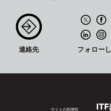
連絡先
フォロー
I
Footer
サイトの利便性
サ