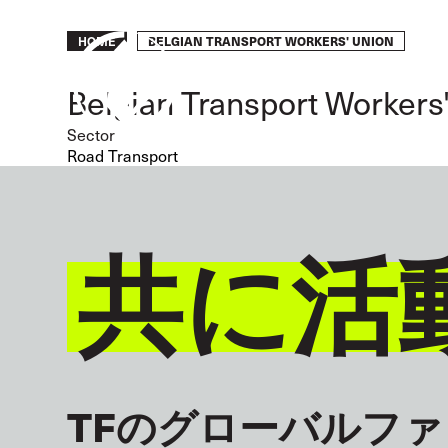
Skip
to
Breadcrumb
BELGIAN TRANSPORT WORKERS' UNION
HOME
main
content
Belgian Transport Workers
Sector
Road Transport
共に活
TFのグローバルフ