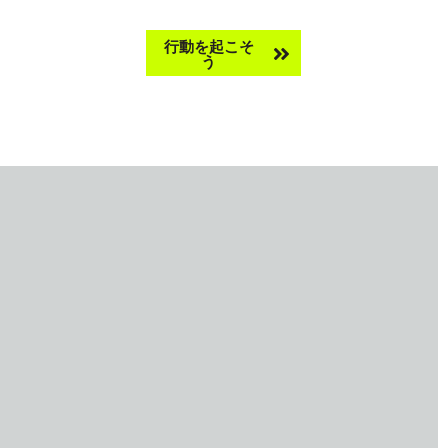
Take
行動を起こそ
サーチ
う
action