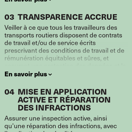
03
TRANSPARENCE ACCRUE
Veiller à ce que tous les travailleurs des
transports routiers disposent de contrats
de travail et/ou de service écrits
prescrivant des conditions de travail et de
rémunération équitables et sûres, et
assurant une protection des données et la
transparence des algorithmes.
En savoir plus
04
MISE EN APPLICATION
ACTIVE ET RÉPARATION
DES INFRACTIONS
Assurer une inspection active, ainsi
qu’une réparation des infractions, avec