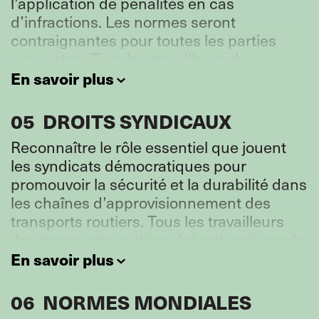
l’application de pénalités en cas
d’infractions. Les normes seront
contraignantes pour toutes les parties
prenantes. Tous les travailleurs des
transports routiers doivent avoir accès à
En savoir plus
des procédures efficaces de règlement
des différends, contraignantes pour toutes
05
DROITS SYNDICAUX
les parties.
Reconnaître le rôle essentiel que jouent
les syndicats démocratiques pour
promouvoir la sécurité et la durabilité dans
les chaînes d’approvisionnement des
transports routiers. Tous les travailleurs
des transports routiers doivent avoir accès
à une représentation par des syndicats
En savoir plus
démocratiques, dont le rôle en matière
d’éducation, de suivi et de mise en
06
NORMES MONDIALES
application, ainsi que d’amélioration des