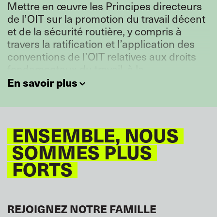
Mettre en œuvre les Principes directeurs
normes doit être facilité.
de l’OIT sur la promotion du travail décent
et de la sécurité routière, y compris à
travers la ratification et l’application des
conventions de l’OIT relatives aux droits
fondamentaux du travail, à la
rémunération, aux heures de travail et aux
En savoir plus
périodes de repos, à la violence et au
harcèlement, ainsi qu’à la santé et à la
sécurité au travail.
ENSEMBLE, NOUS
SOMMES PLUS
FORTS
REJOIGNEZ NOTRE FAMILLE