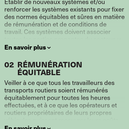
Établir de nouveaux systèmes et/ou
renforcer les systèmes existants pour fixer
des normes équitables et sûres en matière
de rémunération et de conditions de
travail. Ces systèmes doivent associer
toutes les parties prenantes du secteur, y
compris les acheteurs de services de
En savoir plus
transport et les plateformes, et concerner
l’ensemble des travailleuses et travailleurs
02
RÉMUNÉRATION
des transports routiers, indépendamment
ÉQUITABLE
de la forme d’emploi, de la nationalité et
Veiller à ce que tous les travailleurs des
du genre.
transports routiers soient rémunérés
équitablement pour toutes les heures
effectuées, et à ce que les opérateurs et
routiers propriétaires de leurs propres
véhicules puissent recouvrer leurs coûts
sans négliger la sécurité.
En savoir plus