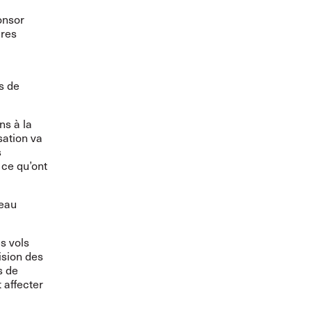
onsor
ires
s de
ns à la
sation va
s
 ce qu’ont
seau
s vols
ision des
s de
 affecter