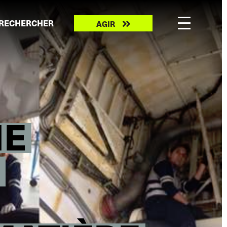
Take
RECHERCHER
AGIR
action
NE
E