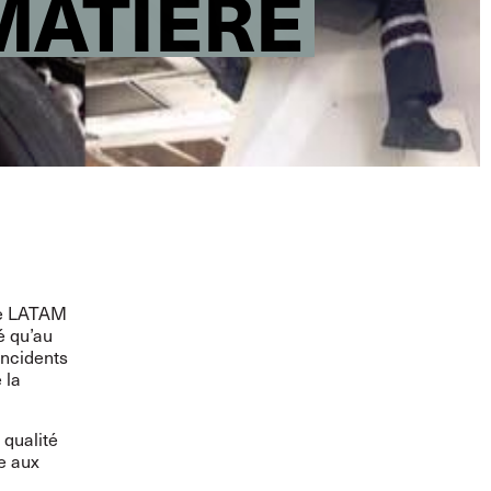
MATIÈRE
de LATAM
é qu’au
incidents
 la
 qualité
ue aux