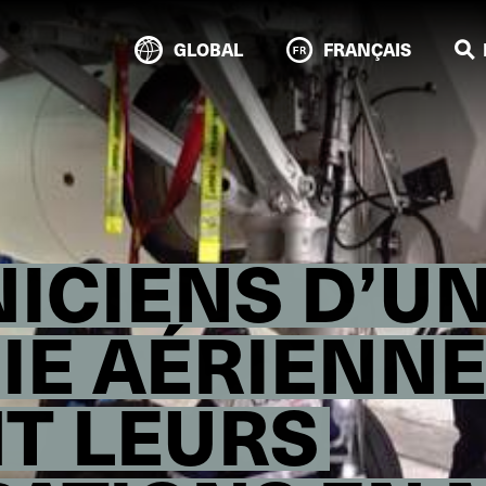
GLOBAL
FRANÇAIS
NICIENS D’U
E AÉRIENN
T LEURS