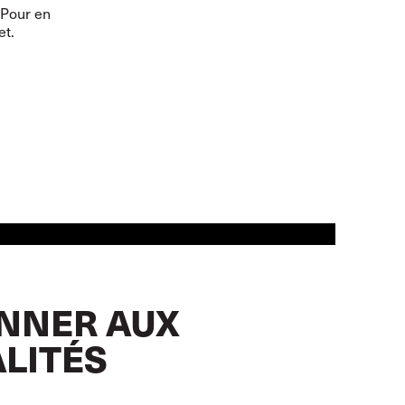
 Pour en
et
.
NNER AUX
LITÉS