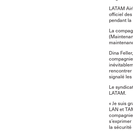
LATAM Airl
officiel d
pendant la 
La compagn
(Maintenan
maintenance
Dina Feller
compagnie 
inévitable
rencontrer 
signalé les
Le syndica
LATAM.
« Je suis g
LAN et TAM
compagnies
s’exprimer 
la sécurité 