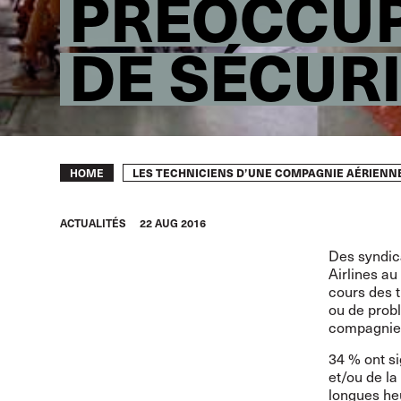
PRÉOCCUP
DE SÉCUR
Breadcrumb
LES TECHNICIENS D’UNE COMPAGNIE AÉRIENN
HOME
ACTUALITÉS
22 AUG 2016
Des syndic
Airlines au
cours des t
ou de prob
compagnie 
34 % ont si
et/ou de la
longues heu