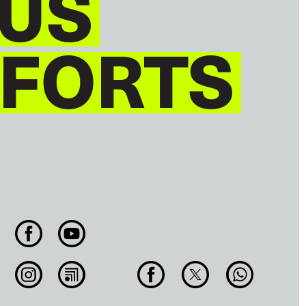
US
 FORTS