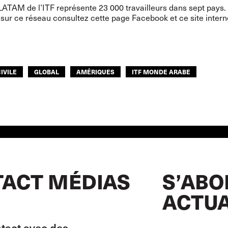
LATAM de l’ITF représente 23 000 travailleurs dans sept pays.
s sur ce réseau consultez cette page
Facebook
et ce
site intern
IVILE
GLOBAL
AMÉRIQUES
ITF MONDE ARABE
ACT MÉDIAS
S’ABO
ACTUA
tact avec des