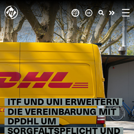
Skip
to
Engagie
main
content
euch!
ITF UND UNI ERWEITERN
DIE VEREINBARUNG MIT
DPDHL UM
SORGFALTSPFLICHT UND