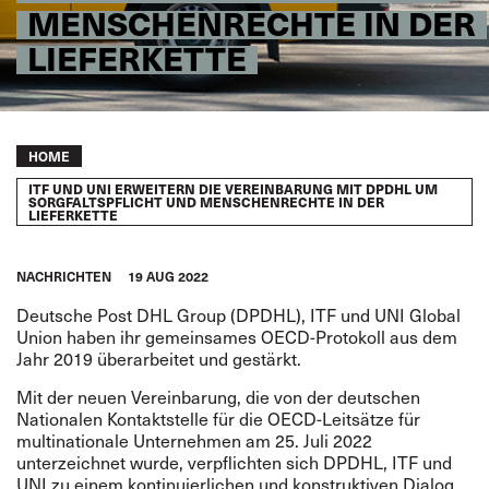
MENSCHENRECHTE IN DER
LIEFERKETTE
Breadcrumb
HOME
ITF UND UNI ERWEITERN DIE VEREINBARUNG MIT DPDHL UM
SORGFALTSPFLICHT UND MENSCHENRECHTE IN DER
LIEFERKETTE
NACHRICHTEN
19 AUG 2022
Deutsche Post DHL Group (DPDHL), ITF und UNI Global
Union haben ihr gemeinsames OECD-Protokoll aus dem
Jahr 2019 überarbeitet und gestärkt.
Mit der neuen Vereinbarung, die von der deutschen
Nationalen Kontaktstelle für die OECD-Leitsätze für
multinationale Unternehmen am 25. Juli 2022
unterzeichnet wurde, verpflichten sich DPDHL, ITF und
UNI zu einem kontinuierlichen und konstruktiven Dialog