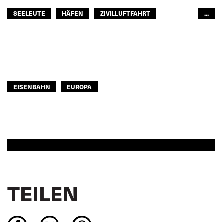
SEELEUTE
HÄFEN
ZIVILLUFTFAHRT
...
EISENBAHN
STRASSENTRANSPORT
ÖFFENTLICHER PERSONENNAHVERKEHR
FISCHEREIWIRTSCHAFT
BINNENSCHIFFFAHRT
GLOBAL
EUROPA
EISENBAHN
EUROPA
TEILEN