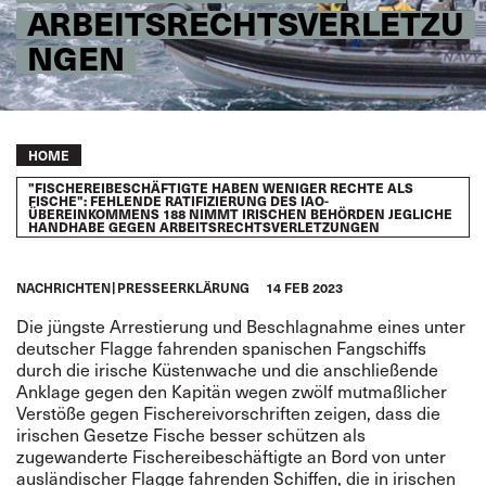
ARBEITSRECHTSVERLETZU
NGEN
Breadcrumb
HOME
"FISCHEREIBESCHÄFTIGTE HABEN WENIGER RECHTE ALS
FISCHE": FEHLENDE RATIFIZIERUNG DES IAO-
ÜBEREINKOMMENS 188 NIMMT IRISCHEN BEHÖRDEN JEGLICHE
HANDHABE GEGEN ARBEITSRECHTSVERLETZUNGEN
NACHRICHTEN
PRESSEERKLÄRUNG
14 FEB 2023
Die jüngste
Arrestierung
und Beschlagnahme eines unter
deutscher Flagge fahrenden spanischen Fangschiffs
durch die irische Küstenwache und die anschließende
Anklage gegen den Kapitän wegen zwölf mutmaßlicher
Verstöße gegen Fischereivorschriften zeigen, dass die
irischen Gesetze Fische besser schützen als
zugewanderte Fischereibeschäftigte an Bord von unter
ausländischer Flagge fahrenden Schiffen, die in irischen