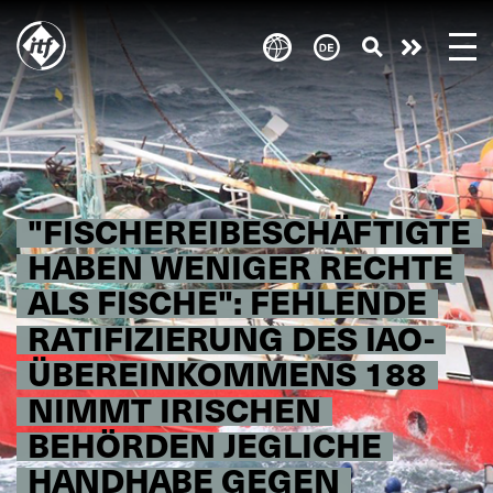
Skip
to
Engagie
main
content
euch!
"FISCHEREIBESCHÄFTIGTE
HABEN WENIGER RECHTE
ALS FISCHE": FEHLENDE
RATIFIZIERUNG DES IAO-
ÜBEREINKOMMENS 188
NIMMT IRISCHEN
BEHÖRDEN JEGLICHE
HANDHABE GEGEN