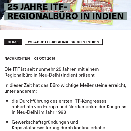
25 JAHRE ITF-
REGIONALBÜRO IN INDIEN
Breadcrumb
25 JAHRE ITF-REGIONALBÜRO IN INDIEN
HOME
NACHRICHTEN
08 OCT 2019
Die ITF ist seit nunmehr 25 Jahren mit einem
Regionalbüro in Neu-Delhi (Indien) präsent.
In dieser Zeit hat das Büro wichtige Meilensteine erreicht,
unter anderem:
die Durchführung des ersten ITF-Kongresses
außerhalb von Europa und Nordamerika: der Kongress
in Neu-Delhi im Jahr 1998
Gewerkschaftsgründungen und
Kapazitätserweiterung durch kontinuierliche