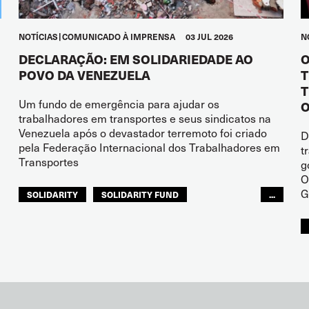
NOTÍCIAS
COMUNICADO À IMPRENSA
03 JUL 2026
N
DECLARAÇÃO: EM SOLIDARIEDADE AO
O
POVO DA VENEZUELA
T
T
Um fundo de emergência para ajudar os
O
trabalhadores em transportes e seus sindicatos na
Venezuela após o devastador terremoto foi criado
D
pela Federação Internacional dos Trabalhadores em
t
Transportes
g
O
G
SOLIDARITY
SOLIDARITY FUND
...
ITF AMÉRICAS