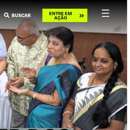
Take
ENTRE EM
BUSCAR
AÇÃO
action