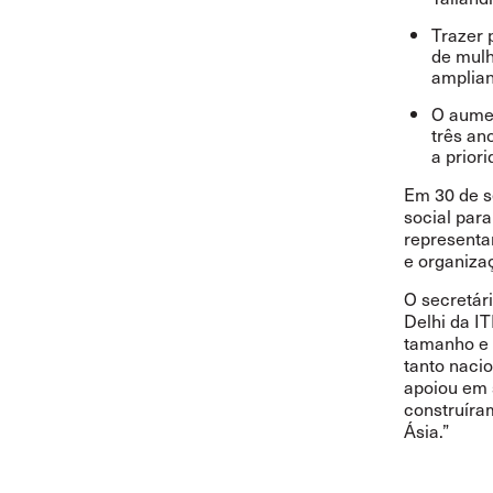
Trazer 
de mulh
amplian
O aume
três an
a prior
Em 30 de se
social para
representan
e organizaç
O secretár
Delhi da IT
tamanho e 
tanto nacio
apoiou em 
construíra
Ásia.”