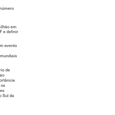
o número
ilhão em
F e definir
 um evento
 mundiais
rio de
 ao
ortância
 os
les
o Sul da