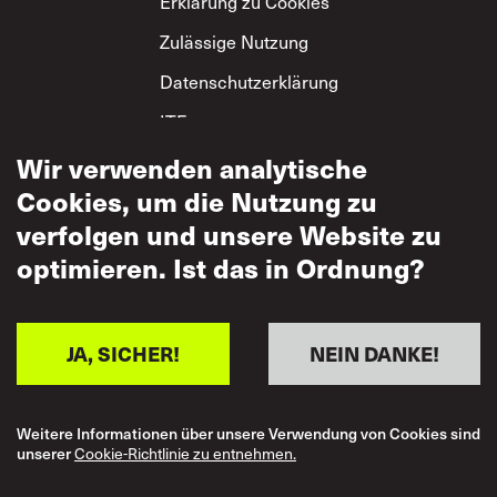
Erklärung zu Cookies
Zulässige Nutzung
Datenschutzerklärung
ITF-
Grundsatzerklärung
Wir verwenden analytische
zum gegenseitigen
Respekt
Cookies, um die Nutzung zu
verfolgen und unsere Website zu
optimieren. Ist das in Ordnung?
JA, SICHER!
NEIN DANKE!
Weitere Informationen über unsere Verwendung von Cookies sind
unserer
Cookie-Richtlinie zu entnehmen.