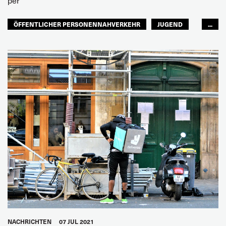
per
ÖFFENTLICHER PERSONENNAHVERKEHR
JUGEND
...
FRAUEN
ZUKUNFT
NACHHALTIGKEIT
GLOBAL
NACHRICHTEN
07 JUL 2021