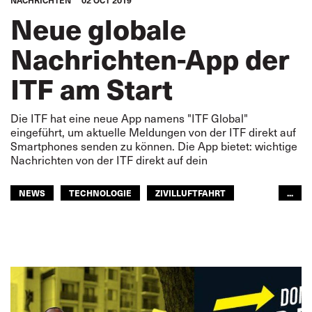
NACHRICHTEN
02 OCT 2019
Neue globale
Nachrichten-App der
ITF am Start
Die ITF hat eine neue App namens "ITF Global"
eingeführt, um aktuelle Meldungen von der ITF direkt auf
Smartphones senden zu können. Die App bietet: wichtige
Nachrichten von der ITF direkt auf dein
NEWS
TECHNOLOGIE
ZIVILLUFTFAHRT
...
HÄFEN
FISCHEREIWIRTSCHAFT
BINNENSCHIFFFAHRT
EISENBAHN
STRASSENTRANSPORT
SEELEUTE
FREMDENVERKEHRSDIENSTE
ÖFFENTLICHER PERSONENNAHVERKEHR
EUROPA