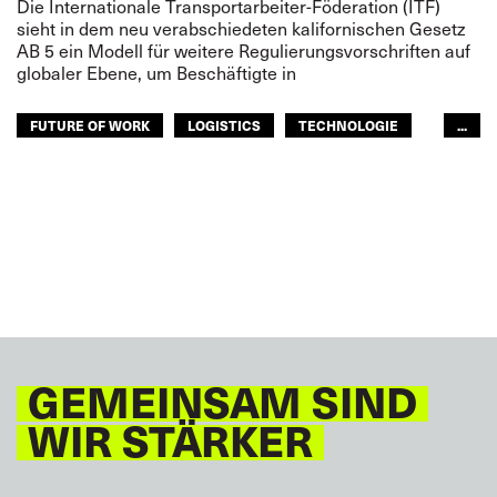
Die Internationale Transportarbeiter-Föderation (ITF)
sieht in dem neu verabschiedeten kalifornischen Gesetz
AB 5 ein Modell für weitere Regulierungsvorschriften auf
globaler Ebene, um Beschäftigte in
FUTURE OF WORK
LOGISTICS
TECHNOLOGIE
...
JUNGE BESCHÄFTIGTE
JUGEND
ZIVILLUFTFAHRT
HÄFEN
FISCHEREIWIRTSCHAFT
BINNENSCHIFFFAHRT
EISENBAHN
STRASSENTRANSPORT
SEELEUTE
FREMDENVERKEHRSDIENSTE
ÖFFENTLICHER PERSONENNAHVERKEHR
JUGEND
GEMEINSAM SIND
ZUKUNFT
VERANTWORTUNG
EUROPA
ITF AFRICA
LATEINAMERIKA
WIR STÄRKER
ARABISCHE WELT
ASIEN PAZIFIK
GLOBAL