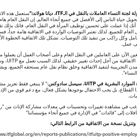
 لجنة النساء العاملات بالنقل في الـ
ITF
، ديانا هولاند:"
ستعمل هذه الات
حويل حياة الناس إلى الأفضل في جميع أنحاء العالم. إن النقل العام هام ج
م أنك إذا عملت على تحسين توظيف المرأة في النقل العام، فانك بذلك ت
العام للجميع. لذلك تعتبر التوصيات الواردة في الاتفاقية هامة جداً، 
مل وكل راكب من تنفيذ تلك التوصيات. تشكل تلك الاتفاقية الخطوة الأ
لى عمل.
ن الآن على العاملين في النقل العام وعلى أصحاب العمل أن يعملوا مع
لاتفاقية من أجل إحداث تغيير حقيقي. لذلك السبب نعمل مع
UITP
، وس
مدن التجريبية لتنفيذ الاتفاقية وخلق نظام نقل عام يستحقه الجميع، وي
نساء".
الموارد البشرية في
UITP
، سيسل سادوكس
:" لا ينبغي فقط تعزيز مش
ا القطاع، بل يجب الاحتفال بوجودها بشكل فعال، مع دعم قوي من الإدار
ات.
غب في مشاهدة تغييرات وتحسينات في معدلات مشاركة الإناث من "را
فلات إلى "قائدات" في الإدارة في جميع أنحاء مؤسساتنا"
تنزيل نسخة من الاتفاقية من الرابط التالي:
ww.itfglobal.org/en/reports-publications/itfuitp-positive-emplo