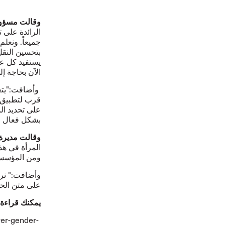
وقالت مسؤولة
الرائدة على ت
جميعاً. ونعل
بتحسين النقل 
يستفيد كل عا
الآن بحاجة إ
وأضافت:"يتعي
قرب لتطبيق ا
على تحديد ال
بشكل فعال ال
وقالت مديرة 
المرأة في هذ
ومن المؤسس
وأضافت:" نر
على متن الحا
يمكنك قراءة و
yer-gender-