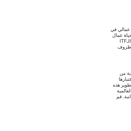
مي ديمقراطي يضم 665 اتحاد عمالي في
اة عمال
لـ
ITF
 وظروف
ية من
تبارها
تطوير هذه
لعالمية
امة. قم