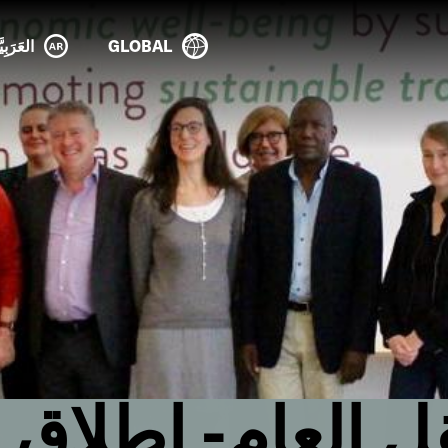
GLOBAL
العَرَبِيَ
ل العام- إطلاق ا