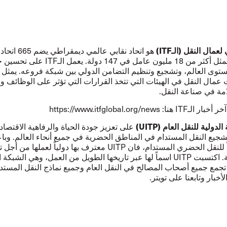
 لعمال النقل (الـ
ITF
)
هو اتحاد نقابي عال
يون عامل في 147 دولة. يعمل الـ
ITF
على تحسين حي
توى العالم، وتشجيع وتنظيم التضامن الدولي بين شبكة فروعه. يمثل ا
 عمال النقل في الهيئات التي تتخذ القرارات التي تؤثر على الوظائف
مة في صناعة النقل.
خبار الـITF هنا:
https://www.itfglobal.org/news
الدولية للنقل العام (
UITP
)
على تعزيز جودة الحياة والرفاهية الاقتصاد
جيع النقل المستدام في المناطق الحضرية في جميع أنحاء العالم. وباع
 للنقل الحضري المستدام، فان
UITP
معترف بها دولياً لعملها من أجل 
مة. اكتسبت
UITP
اسماً لها عبر تاريخها الطويل من العمل، وهي الشبكة ا
 تجمع جميع أصحاب المصالح في النقل العام وجميع نماذج النقل المستد
لأخبار
وتابعنا على
تويتر
.