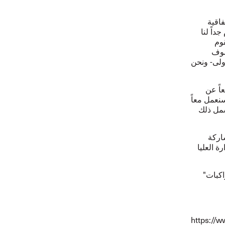
فاقية
داً لنا
قوم
فسوف
ولى- ونحن
اً عن
نعمل معاً
شمل ذلك
اركة
ة العليا
كبات"
https://w