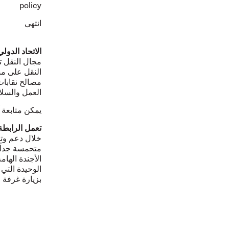
policy
انتهى
الاتحاد الدولي
مجال النقل تمثل أكثر من 18 مل
النقل على مس
مصالح نقابات
العمل والسلا
يمكن متابعة آخر أ
تعمل الرابطة 
خلال دعم وتش
متحمسة جداً
الأجندة الها
الوحيدة التي
بزيارة
غرفة ا