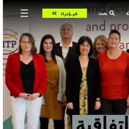
Take
ّة
بحث
قم بإجراء
action
تفاقية