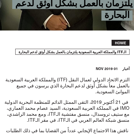
يلتزمان بالعمل بشكل أوثق لدعم
البحارة
Breadcrumb
HOME
الـITF والمملكة العربية السعودية يلتزمان بالعمل بشكل أوثق لدعم البحارة
أخبار
01 NOV 2019
التزم الاتحاد الدولي لعمال النقل
(
ITF
)
والمملكة العربية السعودية
بالعمل معاً بشكل أوثق لدعم البحارة الذي يرسون في جميع
الموانئ السعودية
.
في
21
أكتوبر
2019
، التقى الممثل الدائم للمنظمة البحرية الدولية
IMO
في المملكة العربية السعودية، السيد عصام محمد العماري،
مع ستيف تروسدال، منسق مفتشية الـ
ITF
، ومع محمد الراشدي،
منسق شبكة العالم العربي في الـ
ITF
، في مقر الـ
ITF
.
ناقش هذا الاجتماع الإيجابي عدداً من القضايا بما في ذلك الطلبات