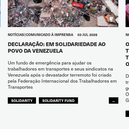
NOTÍCIAS
COMUNICADO À IMPRENSA
03 JUL 2026
N
DECLARAÇÃO: EM SOLIDARIEDADE AO
O
POVO DA VENEZUELA
T
T
Um fundo de emergência para ajudar os
O
trabalhadores em transportes e seus sindicatos na
Venezuela após o devastador terremoto foi criado
D
pela Federação Internacional dos Trabalhadores em
t
Transportes
g
O
G
SOLIDARITY
SOLIDARITY FUND
...
ITF AMÉRICAS