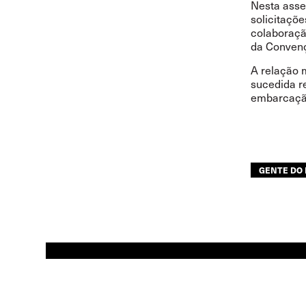
Nesta asser
solicitaçõe
colaboração
da Convenç
A relação 
sucedida r
embarcaçã
GENTE DO