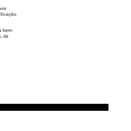
aior
ificação
 à bem-
, da