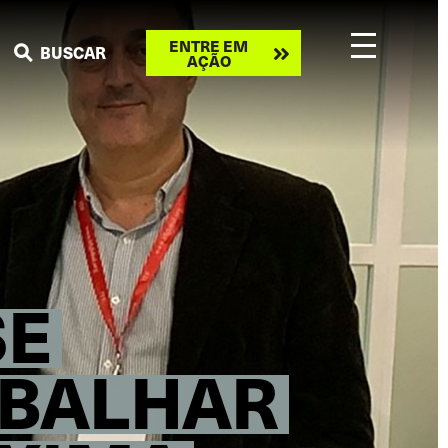
Take
ENTRE EM
BUSCAR
AÇÃO
action
SE
BALHAR