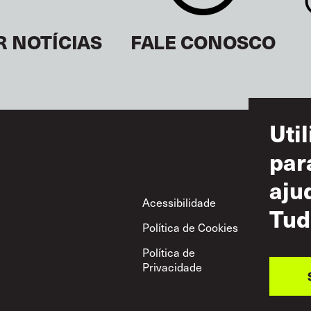
R NOTÍCIAS
FALE CONOSCO
Uti
par
aju
Footer
Acessibilidade
Ter
Tud
Política de Cookies
Uso
Política de
Pol
Privacidade
Mút