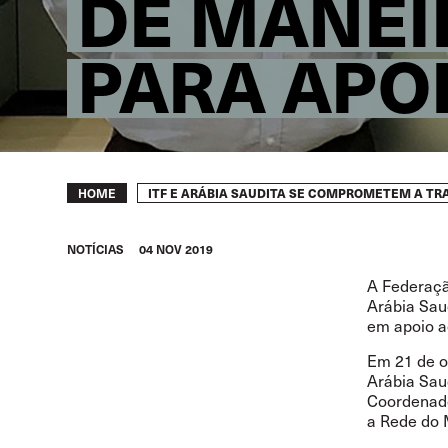
DE MANEI
PARA APO
Breadcrumb
ITF E ARÁBIA SAUDITA SE COMPROMETEM A TR
HOME
NOTÍCIAS
04 NOV 2019
A Federaçã
Arábia Sau
em apoio a
Em 21 de o
Arábia Sau
Coordenado
a Rede do 