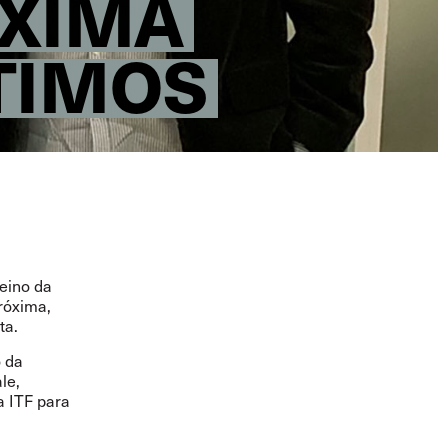
ÓXIMA
TIMOS
eino da
róxima,
ta.
 da
le,
 ITF para