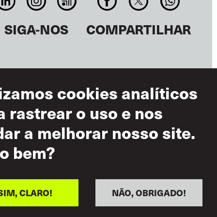
SIGA-NOS
COMPARTILHAR
lizamos cookies analíticos
a rastrear o uso e nos
dar a melhorar nosso site.
mos de Uso
o bem?
 Aceitável
ítica de Respeito
uo
SIM, CLARO!
NÃO, OBRIGADO!