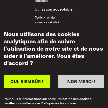
cookies
Utilisation acceptable
Politique de
confidentialité
Politique sur le
Nous utilisons des cookies
respect mutuel
analytiques afin de suivre
l’utilisation de notre site et de nous
aider à l’améliorer. Vous êtes
d’accord ?
OUI, BIEN SÛR !
NON MERCI !
Pour plus d’informations sur notre utilisation des cookies,
veuillez consulter notre
Politique sur les cookies.