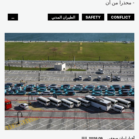
- محذراً من أن
CONFLICT
SAFETY
الطيران المدني
...
عمال الرصيف
مصائد الأسماك
البحارة
العالم العربي
أخبار
بيان صحفي
09 JUL 2026