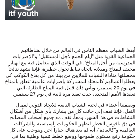
أيقظ الشباب معظم الناس في العالم من خلال نشاطاتهم
الجماعية القوية مثل "أيام الجمع لأجل المستقبل" و"الإضرابات
المدرسية من أجل المناخ". في الوقت الذي نتعامل فيه مع انهيار
مخيف للمناخ وميلانه باتجاه نقاط تحول خطيرة، فإننا نشهد نتائجاً
محصلتها مناداة الشباب للملايين من بيننا من كل بقاع الكوكب كي
يعطلوا أعمالهم كالمعتاد للمشاركة بإضرابات عالمية تتعلق بالمناخ
في يوم 20 سبتمبر، ويأتي ذلك قبيل قمة المناخ الطارئة التي
تعقدها الأمم المتحدة، حيث تعقد مرة ثانية في يوم 27 سبتمبر.
وبصفتنا أعضاء في لجنة الشباب التابعة للاتحاد الدولي لعمال
النقل، فإننا نقف إلى جانب كل من يشارك بأي شكل من أشكال
النشاطات في هذا الشهر. ومعاً، نقف مع جميع أصحاب المصالح
في دق ناقوس الخطر لنظهر للحكومات السياسية وللشركات
العالمية و"كالعادة"، أنه لم يعد هناك خياراً آخر. ويتوجب على كل
حكومة رفع مستوى طموحها ووضع خطط تنمية وطنية بما في