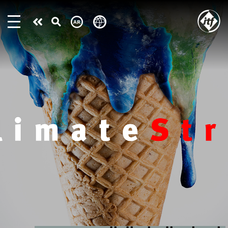
Skip
to
Take
main
content
action