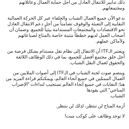
ذلك تدابير للانتقال العادل من أجل حماية العمال وعائلاتهم
ومجتمعاتهم.
ندعو الآن جميع العمال الشباب والحلفاء عبر كل الحركة العمالية
النقابية إلى التعبئة والوقوف تضامناً من أجل دعم الانتقال العادل
نحو الاقتصادات والمجتمعات المستدامة بيئياً للجميع. وضمان أن
أصحاب العمل لديهم خططاً مثبتة خاصة بالمناخ لصناعاتهم
ولأماكن عملهم.
ويعتبر الـ
ITF
أن الانتقال إلى نظام نقل مستدام يشكل فرصة من
أجل خلق مجتمع أفضل للجميع، بما في ذلك الوظائف اللائقة
والحقوق لعمال النقل الشباب.
وينضم صوت لجنة الشباب في الـ
ITF
إلى أصوات الملايين من
العمال الممثلين في جميع أنحاء العالم، ويمكنكم قراءة المزيد من
هنا:
النقابات في جميع أنحاء العالم تستجيب لنداءات "الإضراب
المناخي" التي يقودها
الشباب
.
أزمة المناخ لن تنتظر، لذلك لن ننتظر.
لا توجد وظائف على كوكب ميت!