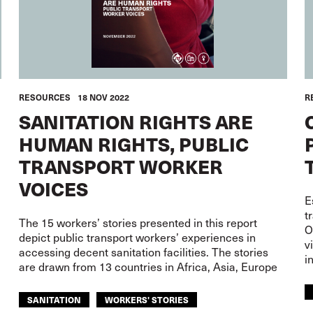
RESOURCES
18 NOV 2022
R
SANITATION RIGHTS ARE
HUMAN RIGHTS, PUBLIC
TRANSPORT WORKER
VOICES
E
t
The 15 workers’ stories presented in this report
O
depict public transport workers’ experiences in
v
accessing decent sanitation facilities. The stories
i
are drawn from 13 countries in Africa, Asia, Europe
SANITATION
WORKERS' STORIES