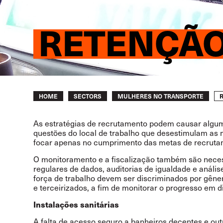
RETENÇÃ
Breadcrumb
HOME
SECTORS
MULHERES NO TRANSPORTE
As estratégias de recrutamento podem causar algu
questões do local de trabalho que desestimulam as 
focar apenas no cumprimento das metas de recruta
O monitoramento e a fiscalização também são necess
regulares de dados, auditorias de igualdade e anális
força de trabalho devem ser discriminados por gêne
e terceirizados, a fim de monitorar o progresso em 
Instalações sanitárias
A falta de acesso seguro a banheiros decentes e out