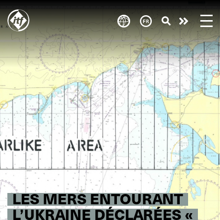
Skip
to
Take
main
content
action
LES MERS ENTOURANT
L’UKRAINE DÉCLARÉES «