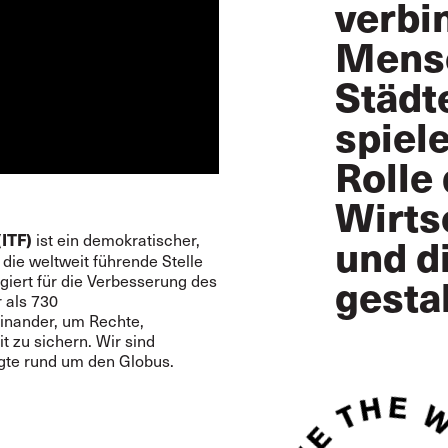
verbi
Mensc
Städt
spiel
Rolle 
Wirts
ist ein demokratischer,
und d
(ITF)
die weltweit führende Stelle
gesta
giert für die Verbesserung des
 als 730
inander, um Rechte,
t zu sichern. Wir sind
igte rund um den Globus.