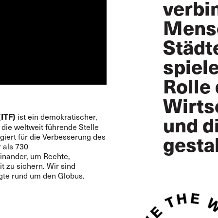
verbi
Mensc
Städt
spiel
Rolle 
Wirts
ist ein demokratischer,
und d
(ITF)
die weltweit führende Stelle
gesta
giert für die Verbesserung des
 als 730
inander, um Rechte,
t zu sichern. Wir sind
igte rund um den Globus.