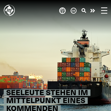
Skip
to
Engagie
main
content
euch!
SEELEUTE STEHEN IM
MITTELPUNKT EINES
KOMMENDEN