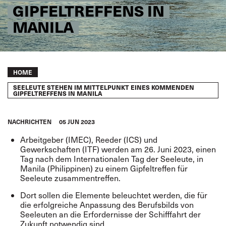
GIPFELTREFFENS IN
MANILA
Breadcrumb
HOME
SEELEUTE STEHEN IM MITTELPUNKT EINES KOMMENDEN
GIPFELTREFFENS IN MANILA
NACHRICHTEN
05 JUN 2023
Arbeitgeber (IMEC), Reeder (ICS) und
Gewerkschaften (ITF) werden am 26. Juni 2023, einen
Tag nach dem Internationalen Tag der Seeleute, in
Manila (Philippinen) zu einem Gipfeltreffen für
Seeleute zusammentreffen.
Dort sollen die Elemente beleuchtet werden, die für
die erfolgreiche Anpassung des Berufsbilds von
Seeleuten an die Erfordernisse der Schifffahrt der
Zukunft notwendig sind.