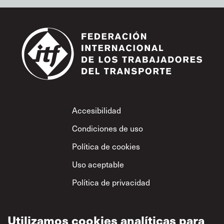
Footer
Accesibilidad
Condiciones de uso
Política de cookies
Uso aceptable
Política de privacidad
Política sobre el
respeto mutuo
Utilizamos cookies analíticas para