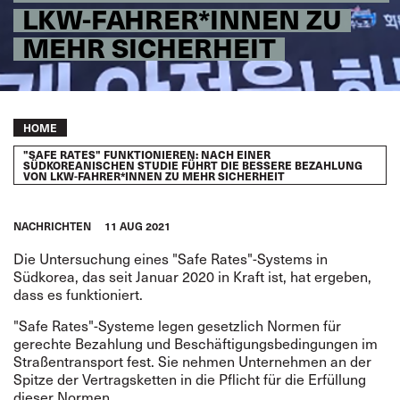
LKW-FAHRER*INNEN ZU
MEHR SICHERHEIT
Breadcrumb
HOME
"SAFE RATES" FUNKTIONIEREN: NACH EINER
SÜDKOREANISCHEN STUDIE FÜHRT DIE BESSERE BEZAHLUNG
VON LKW-FAHRER*INNEN ZU MEHR SICHERHEIT
NACHRICHTEN
11 AUG 2021
Die
Untersuchung
eines
"Safe Rates"-Systems
in
Südkorea, das seit Januar 2020 in Kraft ist, hat ergeben,
dass es funktioniert.
"Safe Rates"-Systeme legen gesetzlich Normen für
gerechte Bezahlung und Beschäftigungsbedingungen im
Straßentransport fest. Sie nehmen Unternehmen an der
Spitze der Vertragsketten in die Pflicht für die Erfüllung
dieser Normen.