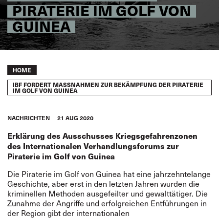
IRATERIE IM GOLF VON G
UINEA
Breadcrumb
HOME
IBF FORDERT MASSNAHMEN ZUR BEKÄMPFUNG DER PIRATERIE I
M GOLF VON GUINEA
NACHRICHTEN
21 AUG 2020
Erklärung des Ausschusses Kriegsgefahrenzonen
des Internationalen Verhandlungsforums zur
Piraterie im Golf von Guinea
Die Piraterie im Golf von Guinea hat eine jahrzehntelange
Geschichte, aber erst in den letzten Jahren wurden die
kriminellen Methoden ausgefeilter und gewalttätiger. Die
Zunahme der Angriffe und erfolgreichen Entführungen in
der Region gibt der internationalen