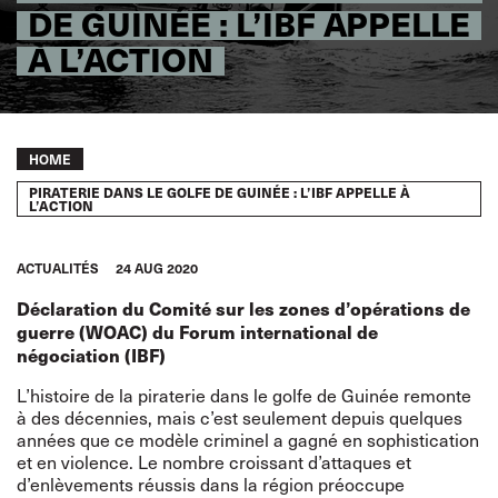
DE GUINÉE : L’IBF APPELLE
À L’ACTION
Breadcrumb
HOME
PIRATERIE DANS LE GOLFE DE GUINÉE : L’IBF APPELLE À
L’ACTION
ACTUALITÉS
24 AUG 2020
Déclaration du Comité sur les zones d’opérations de
guerre (WOAC) du Forum international de
négociation (IBF)
L’histoire de la piraterie dans le golfe de Guinée remonte
à des décennies, mais c’est seulement depuis quelques
années que ce modèle criminel a gagné en sophistication
et en violence. Le nombre croissant d’attaques et
d’enlèvements réussis dans la région préoccupe