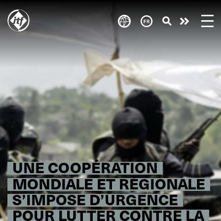
Skip
to
Take
main
content
action
UNE COOPÉRATION
MONDIALE ET RÉGIONALE
S’IMPOSE D’URGENCE
POUR LUTTER CONTRE LA