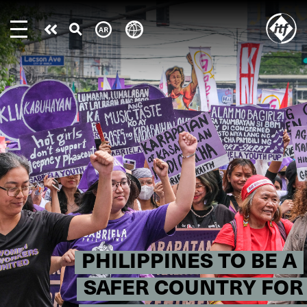
Skip
to
Take
main
content
action
PHILIPPINES TO BE A
SAFER COUNTRY FOR