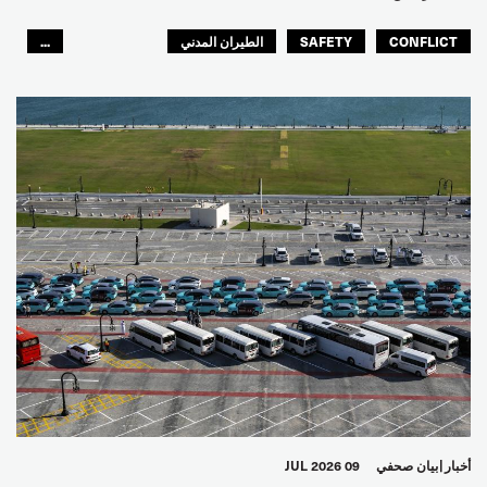
CONFLICT
SAFETY
الطيران المدني
...
عمال الرصيف
مصائد الأسماك
البحارة
العالم العربي
أخبار
بيان صحفي
09 JUL 2026