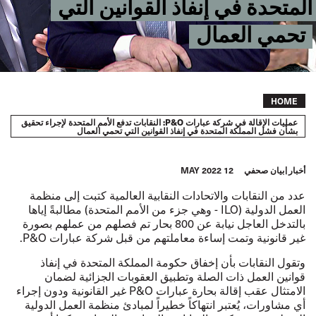
المتحدة في إنفاذ القوانين التي
تحمي العمال
Breadcrumb
HOME
عمليات الإقالة في شركة عبارات P&O: النقابات تدفع الأمم المتحدة لإجراء تحقيق
بشأن فشل المملكة المتحدة في إنفاذ القوانين التي تحمي العمال
أخبار
بيان صحفي
12 MAY 2022
عدد من النقابات والاتحادات النقابية العالمية كتبت إلى منظمة
العمل الدولية (ILO - وهي جزء من الأمم المتحدة) مطالبةً إياها
بالتدخل العاجل نيابة عن 800 بحار تم فصلهم من عملهم بصورة
غير قانونية وتمت إساءة معاملتهم من قبل شركة عبارات P&O.
وتقول النقابات بأن إخفاق حكومة المملكة المتحدة في إنفاذ
قوانين العمل ذات الصلة وتطبيق العقوبات الجزائية لضمان
الامتثال عقب إقالة بحارة عبارات P&O غير القانونية ودون إجراء
أي مشاورات، يُعتبر انتهاكاً خطيراً لمبادئ منظمة العمل الدولية