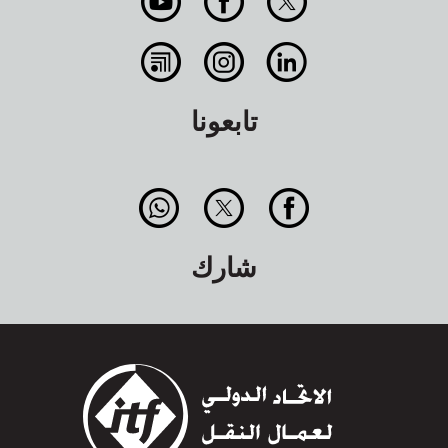
تابعونا
شارك