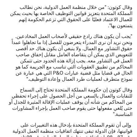
وقال كوتون: "من خلال منظمة العمل الدولية، نحن نطالب
المملكة المتحدة بتعزيز قوانين التوظيف الخاصة بها بحيث يمكن
للعمال الاعتماد فعليًا على الحقوق التي تزعم الحكومة إنهم
يتمتعون بها".
"يجب أن يكون هناك رادع حقيقي لأصحاب العمل المخادعين.
ونحن نريد أن نرى المدراء يتعرضون للفصل إذا ما تجاهلوا عمداً
حقوق التشاور مع العمال. ولا ينبغي أن يكون هناك حد أقصى
للتعويض الذي يمكن أن يتقاضاه العامل مقابل إخفاق صاحب
العمل في التشاور معه. يجب إزالة هذه الحدود حتى تتمكن
المحاكم من تطبيق العقوبات التي تناسب مع الجريمة كما هو
الحال في قضايا مثل قضية عبارات P&O التي هي عبارة عن
نموذج متطرف لعمليات طرد العمال وإعادة التوظيف."
وقال كوتون إن حكومة المملكة المتحدة تحتاج إلى السماح
للنقابات والعمال بالسعي من أجل الحصول على إجراء تحفظي
من المحاكم من شأنه أن يوقف عمليات الإقالة المثيرة للجدل أو
حتى يُلغي مفعولها حتى يقوم صاحب العمل بإجراء المشاورات
المناسبة.”
وإلى أن تقوم المملكة المتحدة بإدخال هذه التغييرات على
قوانينها، فإن الدولة تبقى تنتهك
اتفاقيات منظمة العمل الدولية
رقم 87
و
98
. إن اتفاقية منظمة العمل الدولية رقم 98 تلزم