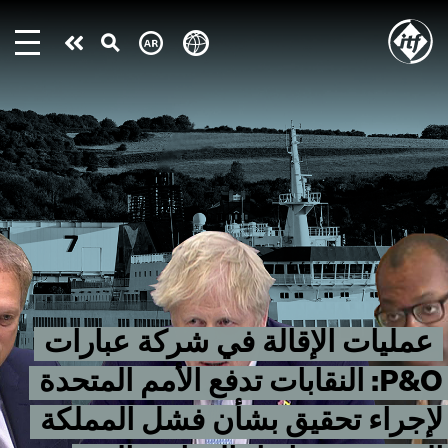
Skip
to
Take
main
content
action
عمليات الإقالة في شركة عبارات
P&O: النقابات تدفع الأمم المتحدة
لإجراء تحقيق بشأن فشل المملكة