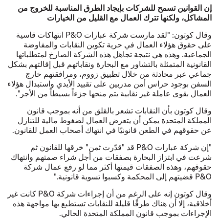
إن القوانين تسمح للشركات بإيجاد الطرق المناسبة للخروج من
المشاكل، ولكنها تترك العمال مع القليل من الخيارات
وقال كوتون: "لقد مارست شركة عبارات P&O انتهاكات قاسية
على حقوق هؤلاء العمال في حرية تكوين النقابات والمفاوضة
الجماعية. وهذه هي نتيجة تجاهل هذه الشركة الصارخ لمتطلباتها
القانونية المتمثلة بالتشاور مع البحارة ونقاباتهم قبل إقالتهم بشكل
جماعي عبر محادثة من خلال تطبيق زووم، ومرافقتهم خارج
السفن بوجود حراس أمن مدربين على تقييد الأيدي واستبدال هؤلاء
العمال بقوى عاملة غير نقابية يتم منحها جزءاً بسيطاً من الأجر".
وقال كوتون بأن النقابات تشعر بالقلق من أنه بموجب قانون
المملكة المتحدة يمكن أن يتعرض العمال لضغوط مالية للتنازل
عن حقوقهم في الطعن قانونيًا في انتهاك أصحاب العمل للقانون.
"إن شركة عبارات P&O قد "قدّرت ثمن" خرقها للقانون ثم
شرعت في ابتزاز البحارة بصفقات من أجل شراء صمتهم وانتهاك
حقوقهم، وهذه الصفقات قيمتها أكثر مما لو رفع عمال شركة
P&O قضيتهم إلى المحكمة وكسبوا تسوية قانونية."
وقال كوتون إنه على الرغم من أن إجراءات شركة P&O كانت غير
أخلاقية، إلا أن هناك طرقًا قليلة للنقابات تستطيع بها مواجهة هذه
الإجراءات بموجب قانون المملكة المتحدة الحالي.