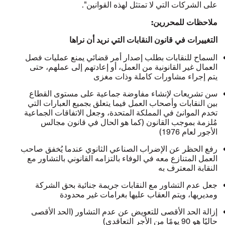
على الشركات التي لا تمتثل لهذه القوانين".
ملاحظات للمحررين:
التغييرات في قانون النقابات التي نريد أن نراها
السماح للنقابات بطلب إصدار أمر قضائي يمنع عمليات فصل
العمال غير القانونية من العمل، أو إعادتهم إلى عملهم، حتى
يتم إجراء مشاورات كاملة وذات مغزى
سن تشريعات لإنشاء مفاوضة جماعية على مستوى القطاع
بين النقابات وأصحاب العمل فيما يتعلق بجميع العبارات التي
تخدم الموانئ في المملكة المتحدة، وجعل الاتفاقات الجماعية
مُلزمة بموجب القانون (كما هو الحال في قانون مجالس
الأجور لعام 1976)
رفع الحظر عن الإضراب الصناعي الثانوي عندما يُخفق صاحب
العمل المتنازع معه في الوفاء بالتزامه القانوني بالتشاور مع
النقابة المعترف به
جعل عدم التشاور مع النقابات جريمة جنائية بحق الشركة
ومديريها، ويتم العقاب عليها بغرامات غير محدودة
إزالة الحد الأقصى للتعويض عن عدم التشاور (الحد الأقصى
حاليًا هو 90 يومًا من الأجر التعاقدي)