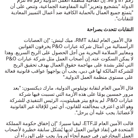
الدولة "بتشجيع وتعزيز" آلية المفاوضة الجماعية، وتنص على أن
"يتمتع جميع العمال بالحماية الكافية ضد أعمال التمييز المعادية
للنقابات".
النقابات تتحدث بصراحة
قال الأمين العام لنقابة RMT، ميك لينش: "إن العصابات
الرأسمالية من أمثال شركة عبارات P&O يخرقون القوانين
ومعايير السلامة البحرية من أجل الحصول على الربح السريع. وهذا
لا يمكن السكوت عنه. إن أصحاب العمل مثل شركة عبارات P&O
التي تُصّر بشدة على مهاجمة حقوق العمال بهدف تحقيق الربح
للشركة المالكة لها في دبي، يجب أن يواجهوا عواقب قانونية فعالة
على مستوى منظمة العمل الدولية."
قال الأمين العام لنقابة نوتيلوس الدولية، مارك ديكنسون: "بعد
مرور خمسين يومًا على هذه الأزمة التي تسببت فيها شركة
عبارات P&O، لم يدفع بيتر هيبليثويت، الرئيس التنفيذي للشركة
وهو الذي اعترف بمخالفته للقانون، أي ثمن للإقالة غير القانونية
لأعضائنا. يجب عليه أن يرحل".
قالت الأمين العام للـETF، ليفيا سبيرا: "إن إخفاق حكومة المملكة
المتحدة في إنفاذ قوانين العمل لديها يُشكل سابقة خطيرة لأصحاب
العمل المخادعين في جميع أنحاء أوروبا. يجب على الوزراء أن