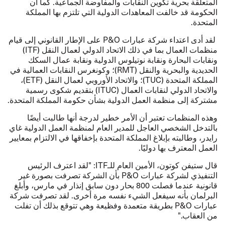
المتعلقة بحرية تكوين النقابات والمفاوضة الجماعية. كما أن
الحكومة قد خالفت المعاهدات الدولية التي تلتزم بها المملكة
المتحدة.
لقد أدى اعتداء شركة عبارات P&O على الإطار القانوني إلى قيام
منظمات العمال بما في ذلك الاتحاد الدولي لعمال النقل (ITF)
ونقابات البحارة ونقابة نوتيلوس الدولية ونقابة عمال السكك
الحديدية والبحرية والنقل (RMT‏)؛ وكونغرس النقابات العمالية في
المملكة المتحدة (TUC‏)؛ والاتحاد الأوروبي لعمال النقل (ETF‏)،
والاتحاد الدولي لنقابات العمال (ITUC‏) بتقديم شكوى رسمية
مشتركة إلى منظمة العمل الدولية بشأن حكومة المملكة المتحدة.
وهذه المنظمات تعتبر أن الأمر خطير لدرجة أنها طالبت أيضًا
بالتدخل الشخصي العاجل للمدير العام لمنظمة العمل الدولية غاي
رايدر، وطالبته بإبلاغ المملكة المتحدة بإخفاقها في الالتزام بمعايير
العمل المعترف بها دوليًا.
قال ستيفن كوتون، الأمين العام للـITF: "لقد اعترف الرئيس
التنفيذي لشركة عبارات P&O بأن الشركة تصرفت بصورة غير
قانونية عندما فصلت 800 بحار دون سابق إنذار في مارس، وأبلغ
البرلمان بأنه سيفعل الشيء نفسه مرة أخرى. لقد تصرفت شركة
عبارات P&O بطريقة متعمدة وفظيعة وهي تتوقع بذلك أن تفلت
من العقاب."