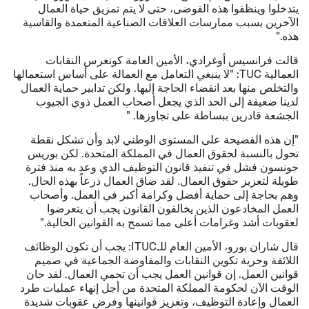
يتدخلوا وينظفوا هذه الفوضى، حتى لا يتم تمزيق حياة العمال
الآخرين بسبب ممارسات العلاقات الصناعية المتعمدة والقاسية
هذه."
قالت فرانسيس أوغرادي، الأمين العامة كونغرس النقابات
العمالية TUC: "لا ينبغي التعامل مع العمالة على أساس استعمالها
والتخلص منها بعد انقضاء الحاجة إليها. ولكن تدابير حماية العمال
لدينا ضعيفة إلى الحد الذي يجعل أصحاب العمل ذوي الجيوب
الجشعة قادرين ببساطة على تجاوزها. "
"إن هذه الفضيحة على المستوى الوطني لابد وأن تشكل نقطة
تحول بالنسبة لحقوق العمال في المملكة المتحدة. لكن بوريس
جونسون فشل في تنفيذ قانون التوظيف الذي وعد به منذ فترة
طويلة لتعزيز حقوق العمال. لقد ضاق العمال ذرعاً بهذه الحال.
وهم بحاجة إلى حماية أفضل وكرامة أكبر في العمل. وأصحاب
العمل المخادعون الذين يخالفون القانون يجب أن يتعرضوا
لعقوبات أشد وغرامات أعلى مما تسمح به القوانين الحالية."
قال شاران بورو، الأمين العام للـITUC: يجب أن تكون الوظائف
اللائقة وحرية تكوين النقابات والمفاوضة الجماعية في صميم
قوانين العمل. إن قوانين العمل يجب أن تحمي العمال. لقد حان
الوقت الآن لحكومة المملكة المتحدة من أجل إنهاء عمليات طرد
العمال وإعادة التوظيف، وتعزيز قوانينها وفرض عقوبات شديدة