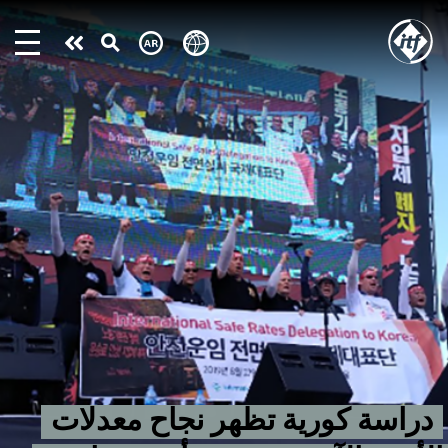
Skip
to
Take
main
content
action
دراسة كورية تظهر نجاح معدلات