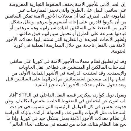
إن الحد الأدنى للأجور الآمنة يخفف الضغوط التجارية المفروضة
على سائقي النقل على الطرق والتي تحفز الممارسات غير
المأمونة على الطرق. كما أن معدلات الأجور الآمنة تمكن السائقين
من أن يكونوا قادرين على إعالة أنفسهم وأسرهم، وتقلل بشكل
كبير من الضغط على السائقين لقيادة سياراتهم وهم مرهقين أو
قيادتها بسرعة على الطرق أو تحميل سياراتهم فوق طاقتها.
وتُظهِر الأبحاث الجديدة أن النظرية التي تستند إليها معدلات الأجور
الآمنة هي بالفعل ناجحة من خلال الممارسة العملية في كوريا
الجنوبية.
وقد تم تطبيق نظام معدلات الأجور الآمنة في كوريا على سائقي
الشاحنات المالكين أو المشغلين في قطاعي نقل الحاويات
والإسمنت. وقد استندت الدراسة في الأشهر الثمانية الأولى من
القيام بها إلى مسحين استقصائيين تم إجرائهما على السائقين قبل
وبعد دخول نظام معدلات الأجور الأمنة حيز التنفيذ.
ويقول نويل كوارد، سكرتير قسم النقل الداخلي في الـITF: "أفاد
السائقون عن انخفاض في الضغوط الخاصة بخفض التكاليف. وعن
حدوث تحسن في كل العوامل الرئيسية التي تتسبب في حوادث
الشاحنات مثل الإعياء، والسرعة، والحمولة الزائدة. وتؤكد الدراسة
بأن نظام معدلات الأجور الآمنة يعمل بشكل جيد في كوريا. وإذا ما
نجح هذا النظام هناك، فلا بد من تنفيذه في مختلف أنحاء العالم."