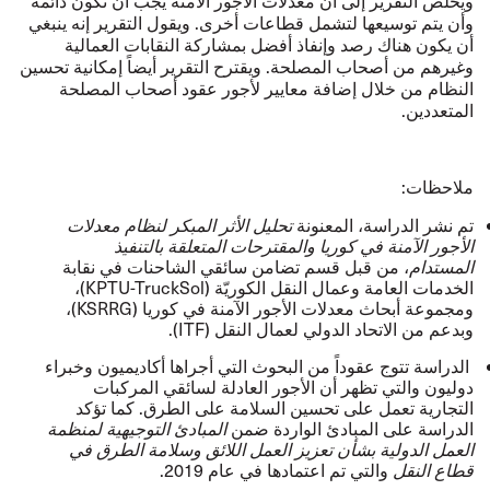
ويخلص التقرير إلى أن معدلات الأجور الآمنة يجب أن تكون دائمة
وأن يتم توسيعها لتشمل قطاعات أخرى. ويقول التقرير إنه ينبغي
أن يكون هناك رصد وإنفاذ أفضل بمشاركة النقابات العمالية
وغيرهم من أصحاب المصلحة. ويقترح التقرير أيضاً إمكانية تحسين
النظام من خلال إضافة معايير لأجور عقود أصحاب المصلحة
المتعددين.
ملاحظات:
تم نشر الدراسة، المعنونة
تحليل الأثر المبكر لنظام معدلات
الأجور الآمنة في كوريا والمقترحات المتعلقة بالتنفيذ
المستدام
، من قبل قسم تضامن سائقي الشاحنات في نقابة
الخدمات العامة وعمال النقل الكوريّة (KPTU-TruckSol)،
ومجموعة أبحاث معدلات الأجور الآمنة في كوريا (KSRRG)،
وبدعم من الاتحاد الدولي لعمال النقل (ITF).
الدراسة تتوج عقوداً من البحوث التي أجراها أكاديميون وخبراء
دوليون والتي تظهر أن الأجور العادلة لسائقي المركبات
التجارية تعمل على تحسين السلامة على الطرق. كما تؤكد
الدراسة على المبادئ الواردة ضمن
المبادئ التوجيهية لمنظمة
العمل الدولية بشأن تعزيز العمل اللائق وسلامة الطرق في
قطاع النقل
والتي تم اعتمادها في عام 2019.