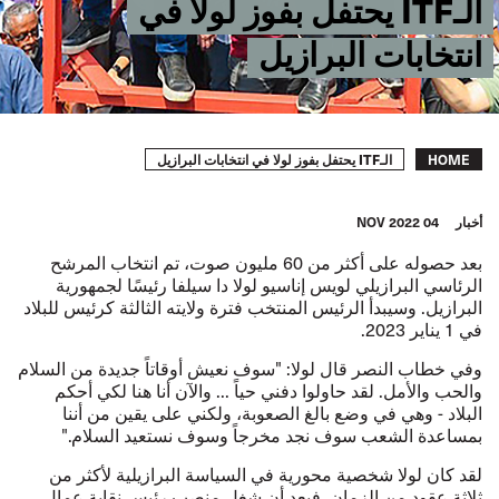
الـITF يحتفل بفوز لولا في
انتخابات البرازيل
Breadcrumb
الـITF يحتفل بفوز لولا في انتخابات البرازيل
HOME
أخبار
04 NOV 2022
بعد حصوله على أكثر من 60 مليون صوت، تم انتخاب المرشح
الرئاسي البرازيلي لويس إناسيو لولا دا سيلفا رئيسًا لجمهورية
البرازيل. وسيبدأ الرئيس المنتخب فترة ولايته الثالثة كرئيس للبلاد
في 1 يناير 2023.
وفي خطاب النصر قال لولا: "سوف نعيش أوقاتاً جديدة من السلام
والحب والأمل. لقد حاولوا دفني حياً ... والآن أنا هنا لكي أحكم
البلاد - وهي في وضع بالغ الصعوبة، ولكني على يقين من أننا
بمساعدة الشعب سوف نجد مخرجاً وسوف نستعيد السلام."
لقد كان لولا شخصية محورية في السياسة البرازيلية لأكثر من
ثلاثة عقود من الزمان. فبعد أن شغل منصب رئيس نقابة عمال