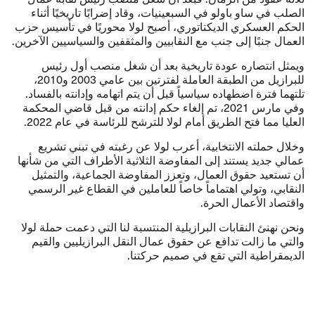
الصلب في ساو باولو في السبعينيات، وقاد إضرابًا تاريخيًا أثناء
الحكم العسكري الديكتاتوري، أصبح لولا محوريًا في تأسيس حزب
العمال جنبًا إلى جنب مع النقابيين والمثقفين والسياسيين الآخرين.
ويمثل انتصاره عودة تاريخية بعد أن شغل منصب أول رئيس
للبرازيل من الطبقة العاملة لفترتين بين عامي 2003 و2010،
تلتهما فترة اضطهاده سياسياً قبل أن يتم اتهامه وإدانته بالفساد.
وفي مارس 2021، تم إلغاء حكم إدانته من قبل قاضي المحكمة
العليا مما فتح الطريق أمام لولا للترشح للرئاسة في عام 2022.
وخلال حملته الانتخابية، أعرب لولا عن رغبته في تبني تشريع
عمالي جديد يستند إلى المفاوضة الثلاثية الأطراف التي من شأنها
أن تستعيد حقوق العمال، وتعزز المفاوضة الجماعية، والتمثيل
النقابي، وتولي اهتماماً خاصاً للعاملين في القطاع غير الرسمي
واقتصاد الأعمال الحرة.
ونحن نهنئ النقابات البرازيلية المنتسبة لنا التي دعمت حملة لولا
والتي ما زالت تدافع عن حقوق عمال النقل البرازيليين والقيم
الديمقراطية التي تقع في صميم حركتنا.