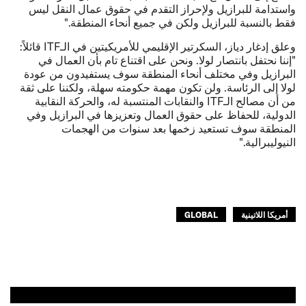
واستدامة للبرازيل ولإحراز التقدم في حقوق عمال النقل ليس
فقط بالنسبة للبرازيل ولكن في جميع أنحاء المنطقة."
وعلق إدغار دياز، السكرتير الإقليمي للأمريكيتين في الـITF قائلاً:
"إننا نحتفل بانتصار لولا. ونحن على اقتناع تام بأن العمال في
البرازيل وفي مختلف أنحاء المنطقة سوف يستفيدون من عودة
لولا إلى الرئاسة. ولن تكون مهمة حكومته سهلة، ولكننا على ثقة
من أن مصالح الـITF والنقابات المنتسبة له، والحركة النقابية
الدولية، للحفاظ على حقوق العمال وتعزيزها في البرازيل وفي
المنطقة سوف تستعيد زخمها بعد سنوات من الهجمات
النيوليبرالية."
أمريكا اللاتينية
GLOBAL