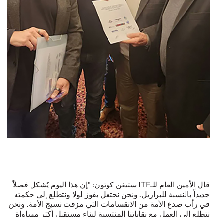
قال الأمين العام للـITF ستيفن كوتون: "إن هذا اليوم يُشكل فصلاً
جديداً بالنسبة للبرازيل. ونحن نحتفل بفوز لولا ونتطلع إلى حكمته
في رأب صدع الأمة من الانقسامات التي مزقت نسيج الأمة. ونحن
نتطلع إلى العمل مع نقاباتنا المنتسبة لبناء مستقبل أكثر مساواة