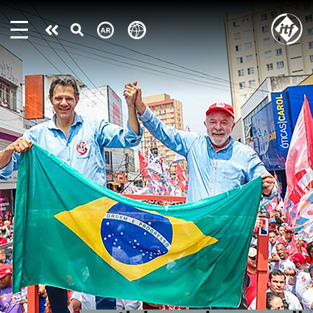
Skip
to
Take
main
content
action