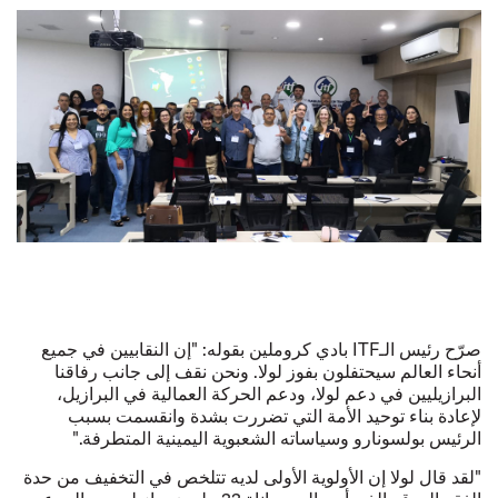
صرّح رئيس الـITF بادي كروملين بقوله: "إن النقابيين في جميع
أنحاء العالم سيحتفلون بفوز لولا. ونحن نقف إلى جانب رفاقنا
البرازيليين في دعم لولا، ودعم الحركة العمالية في البرازيل،
لإعادة بناء توحيد الأمة التي تضررت بشدة وانقسمت بسبب
الرئيس بولسونارو وسياساته الشعبوية اليمينية المتطرفة."
"لقد قال لولا إن الأولوية الأولى لديه تتلخص في التخفيف من حدة