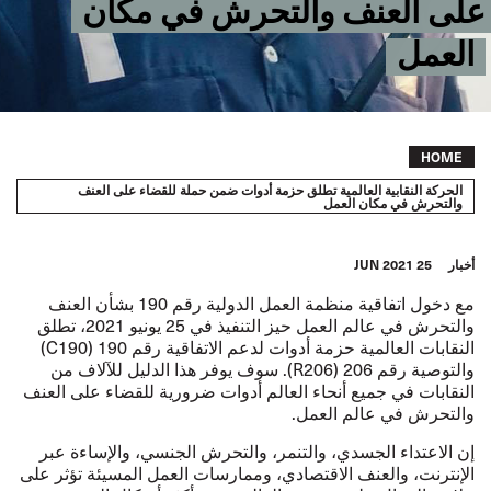
على العنف والتحرش في مكان
العمل
Breadcrumb
HOME
الحركة النقابية العالمية تطلق حزمة أدوات ضمن حملة للقضاء على العنف
والتحرش في مكان العمل
أخبار
25 JUN 2021
مع دخول اتفاقية منظمة العمل الدولية رقم 190 بشأن العنف
والتحرش في عالم العمل حيز التنفيذ في 25 يونيو 2021، تطلق
النقابات العالمية حزمة أدوات لدعم الاتفاقية رقم 190 (C190)
والتوصية رقم 206 (R206). سوف يوفر هذا الدليل للآلاف من
النقابات في جميع أنحاء العالم أدوات ضرورية للقضاء على العنف
والتحرش في عالم العمل.
إن الاعتداء الجسدي، والتنمر، والتحرش الجنسي، والإساءة عبر
الإنترنت، والعنف الاقتصادي، وممارسات العمل المسيئة تؤثر على