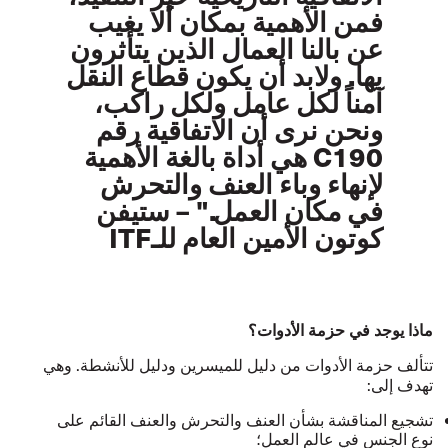
فمن الأهمية بمكان ألا يغيب
عن بالنا العمال الذين يتأثرون
بها. ولابد أن يكون قطاع النقل
آمناً لكل عامل ولكل راكب،
ونحن نرى أن الاتفاقية رقم
C190
هي أداة بالغة الأهمية
لإنهاء وباء العنف والتحرش
في مكان العمل."
– ستيفن
كوتون الأمين العام للـ
ITF
ماذا يوجد في حزمة الأدوات؟
تتألف حزمة الأدوات من دليل للميسرين ودليل للأنشطة. وهي
تهدف إلى:
تشجيع المناقشة بشأن العنف والتحرش والعنف القائم على
نوع الجنس في عالم العمل؛