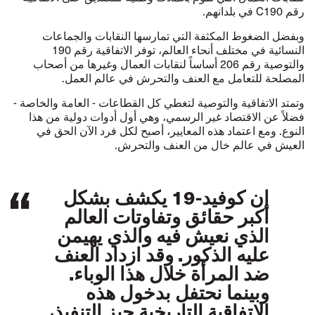
رقم C190 في بلدانهم.
وبفضل الضغوط المكثفة التي تمارسها النقابات والجماعات
النسائية في مختلف أنحاء العالم، توفر الاتفاقية رقم 190
والتوصية رقم 206 أساساً لنقابات العمال وغيرها من أصحاب
المصلحة للتعامل مع العنف والتحرش في عالم العمل.
وتمتد الاتفاقية والتوصية لتغطي كل القطاعات - العامة والخاصة -
فضلاً عن الاقتصاد غير الرسمي، وهي أول أدوات دولية من هذا
النوع. ومع اعتماد هذه المعايير، أصبح لكل فرد الآن الحق في
العيش في عالم خال من العنف والتحرش.
إن كوفيد-19 يكشف بشكل
أكبر حقائق وتفاوتات العالم
الذي نعيش فيه والذي يهيمن
عليه الذكور. وقد ازداد العنف
ضد المرأة خلال هذا الوباء.
وبينما نحتفل بدخول هذه
الاتفاقية التاريخية حيز التنفيذ،