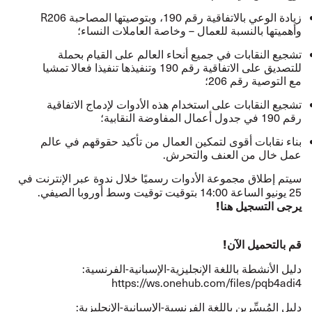
زيادة الوعي بالاتفاقية رقم 190، وبتوصيتها المصاحبة R206
وأهميتها بالنسبة للعمال – وخاصة العاملات النساء؛
تشجيع النقابات في جميع أنحاء العالم على القيام بحملة
للتصديق على الاتفاقية رقم 190 وتنفيذها تنفيذا فعالا تمشيا
مع التوصية رقم 206؛
تشجيع النقابات على استخدام هذه الأدوات لإدماج الاتفاقية
رقم 190 في جدول أعمال المفاوضة النقابية؛
بناء نقابات أقوى لتمكين العمال من تأكيد حقوقهم في عالم
عمل خال من العنف والتحرش.
سيتم إطلاق مجموعة الأدوات رسميًا خلال ندوة عبر الإنترنت في
25 يونيو الساعة 14:00 بتوقيت توقيت وسط أوروبا الصيفي.
يرجى التسجيل هنا!
قم بالتحميل الآن!
دليل الأنشطة باللغة الإنجليزية-الإسبانية-الفرنسية:
https://ws.onehub.com/files/pqb4adi4
دليل المُيسِّرين باللغة الفرنسية-الإسبانية-الإنجليزية: