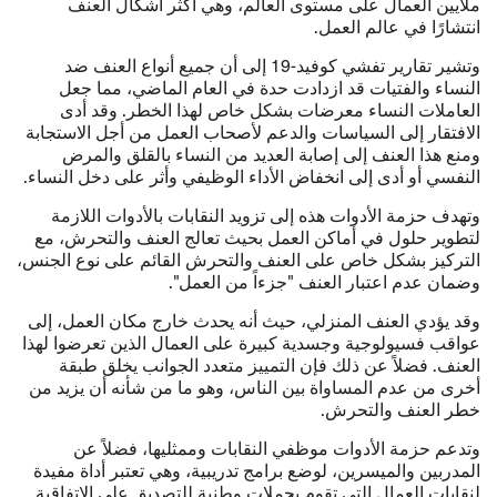
ملايين العمال على مستوى العالم، وهي أكثر أشكال العنف
انتشارًا في عالم العمل.
وتشير تقارير تفشي كوفيد-19 إلى أن جميع أنواع العنف ضد
النساء والفتيات قد ازدادت حدة في العام الماضي، مما جعل
العاملات النساء معرضات بشكل خاص لهذا الخطر. وقد أدى
الافتقار إلى السياسات والدعم لأصحاب العمل من أجل الاستجابة
ومنع هذا العنف إلى إصابة العديد من النساء بالقلق والمرض
النفسي أو أدى إلى انخفاض الأداء الوظيفي وأثر على دخل النساء.
وتهدف حزمة الأدوات هذه إلى تزويد النقابات بالأدوات اللازمة
لتطوير حلول في أماكن العمل بحيث تعالج العنف والتحرش، مع
التركيز بشكل خاص على العنف والتحرش القائم على نوع الجنس،
وضمان عدم اعتبار العنف "جزءاً من العمل".
وقد يؤدي العنف المنزلي، حيث أنه يحدث خارج مكان العمل، إلى
عواقب فسيولوجية وجسدية كبيرة على العمال الذين تعرضوا لهذا
العنف. فضلاً عن ذلك فإن التمييز متعدد الجوانب يخلق طبقة
أخرى من عدم المساواة بين الناس، وهو ما من شأنه أن يزيد من
خطر العنف والتحرش.
وتدعم حزمة الأدوات موظفي النقابات وممثليها، فضلاً عن
المدربين والميسرين، لوضع برامج تدريبية، وهي تعتبر أداة مفيدة
لنقابات العمال التي تقوم بحملات وطنية للتصديق على الاتفاقية