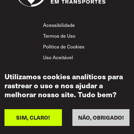
Footer
Acessibilidade
Termos de Uso
Política de Cookies
Uso Aceitável
Política de
Privacidade
Utilizamos cookies analíticos para
rastrear o uso e nos ajudar a
Política de Respeito
Mútuo
melhorar nosso site. Tudo bem?
SIM, CLARO!
NÃO, OBRIGADO!