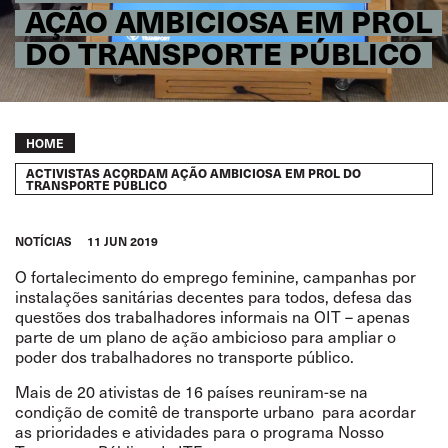
AÇÃO AMBICIOSA EM PROL
DO TRANSPORTE PÚBLICO
Breadcrumb
HOME
ACTIVISTAS ACORDAM AÇÃO AMBICIOSA EM PROL DO
TRANSPORTE PÚBLICO
NOTÍCIAS
11 JUN 2019
O fortalecimento do emprego feminine, campanhas por
instalações sanitárias decentes para todos, defesa das
questões dos trabalhadores informais na OIT – apenas
parte de um plano de ação ambicioso para ampliar o
poder dos trabalhadores no transporte público.
Mais de 20 ativistas de 16 países reuniram-se na
condição de comitê de transporte urbano para acordar
as prioridades e atividades para o
programa Nosso