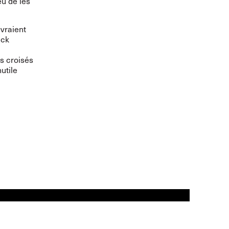
eu de les
evraient
ick
s croisés
nutile