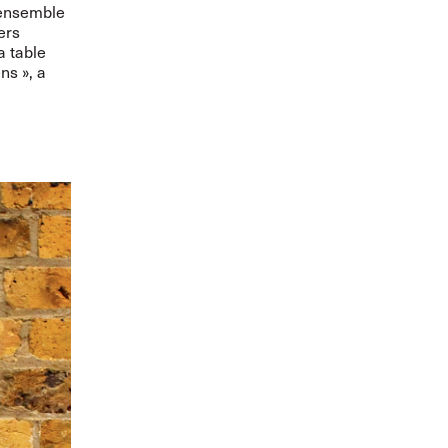
 ensemble
ers
a table
ns », a