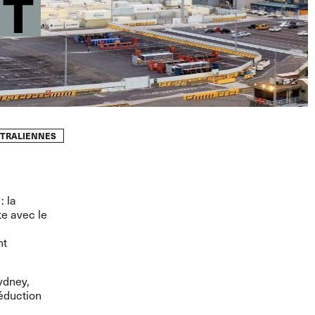
NT
USTRALIENNES
: la
te avec le
nt
ydney,
éduction