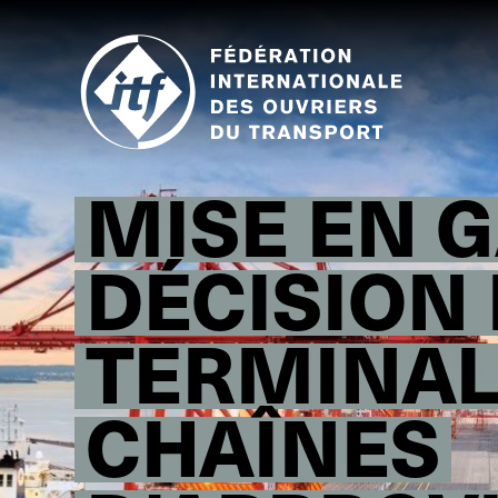
Skip
to
main
content
MISE EN GA
DÉCISION 
TERMINAL
CHAÎNES