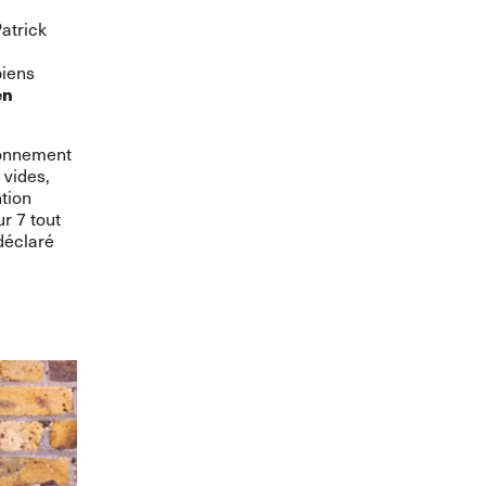
atrick
biens
en
sionnement
 vides,
tion
r 7 tout
déclaré