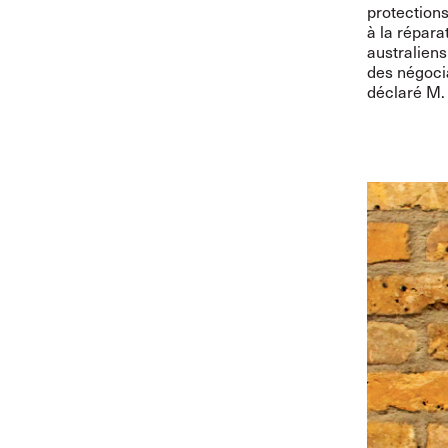
protections
à la répar
australiens
des négocia
déclaré M.