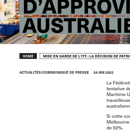
D’APPROV
AUSTRALI
Breadcrumb
MISE EN GARDE DE L’ITF : LA DÉCISION DE P
HOME
ACTUALITÉS
COMMUNIQUÉ DE PRESSE
24 JAN 2022
La Fédérati
tentative d
Maritime Un
travailleus
australienn
Si cette co
Melbourne 
de 50%.