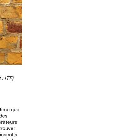
 : ITF)
time que
 des
érateurs
trouver
consentis