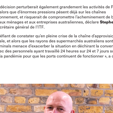
décision perturberait également grandement les activités de P
 alors que d’énormes pressions pèsent déjà sur les chaînes
ionnement, et risquerait de compromettre l’acheminement de 
Steph
 aux ménages et aux entreprises australiennes, déclare
crétaire général de l’ITF.
upéfiant de constater qu’en pleine crise de la chaîne d’approvi
ale, et alors que les rayons des supermarchés australiens sont
minals menace d’exacerber la situation en déchirant la conven
c des personnels ayant travaillé 24 heures sur 24 et 7 jours su
la pandémie pour que les ports continuent de fonctionner », a 