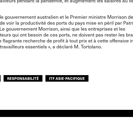
vailleurs pendant la pandémie, et augmentent les salaires au li
 le gouvernement australien et le Premier ministre Morrison d
 de voir la productivité des ports du pays mise en péril par Patr
Le gouvernement Morrison, ainsi que les entreprises et les
rs qui ont besoin de ces ports, ne doivent pas rester les bra
e flagrante recherche de profit à tout prix et à cette offensive i
travailleurs essentiels », a déclaré M. Tortolano.
RESPONSABILITÉ
ITF ASIE-PACIFIQUE