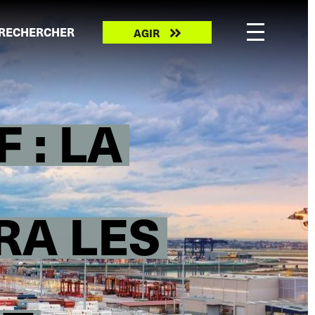
Take
RECHERCHER
AGIR
action
 : LA
RA LES