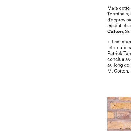
Mais cette 
Terminals,
d’approvis
essentiels
Cotton
,
Se
« Il est st
internation
Patrick Ter
conclue ave
au long de 
M. Cotton.