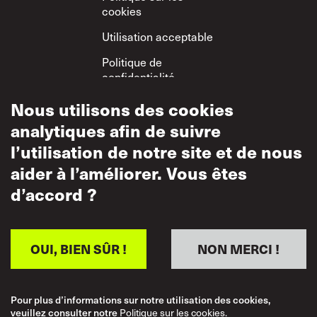
cookies
Utilisation acceptable
Politique de
confidentialité
Politique sur le
Nous utilisons des cookies
respect mutuel
analytiques afin de suivre
l’utilisation de notre site et de nous
aider à l’améliorer. Vous êtes
d’accord ?
OUI, BIEN SÛR !
NON MERCI !
Pour plus d’informations sur notre utilisation des cookies,
veuillez consulter notre
Politique sur les cookies.