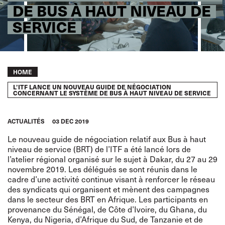
DE BUS À HAUT NIVEAU DE
SERVICE
Breadcrumb
HOME
L’ITF LANCE UN NOUVEAU GUIDE DE NÉGOCIATION
CONCERNANT LE SYSTÈME DE BUS À HAUT NIVEAU DE SERVICE
ACTUALITÉS
03 DEC 2019
Le nouveau
guide de négociation relatif aux Bus à haut
niveau de service
(BRT)
de l’ITF a été lancé lors de
l’atelier régional organisé sur le sujet à Dakar, du 27 au 29
novembre 2019. Les délégués se sont réunis dans le
cadre d’une activité continue visant à renforcer le réseau
des syndicats qui organisent et mènent des campagnes
dans le secteur des BRT en Afrique. Les participants en
provenance du Sénégal, de Côte d’Ivoire, du Ghana, du
Kenya, du Nigeria, d’Afrique du Sud, de Tanzanie et de