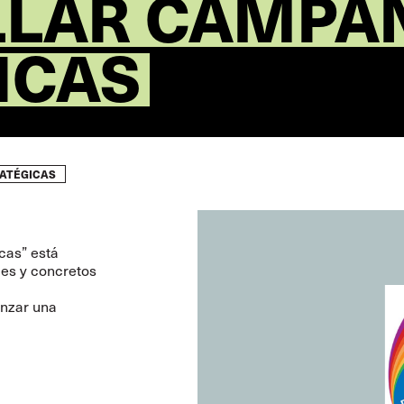
LLAR CAMPA
ICAS
ATÉGICAS
cas”
está
les y concretos
anzar una