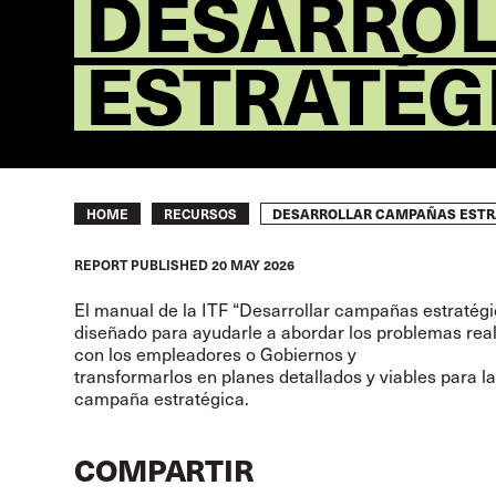
DESARRO
ESTRATÉG
Breadcrumb
DESARROLLAR CAMPAÑAS ESTR
HOME
RECURSOS
REPORT
PUBLISHED
20 MAY 2026
El manual de la ITF
“Desarrollar campañas estratégi
diseñado para ayudarle a abordar los problemas rea
con los empleadores o Gobiernos y
transformarlos en planes detallados y viables para l
campaña estratégica.
COMPARTIR