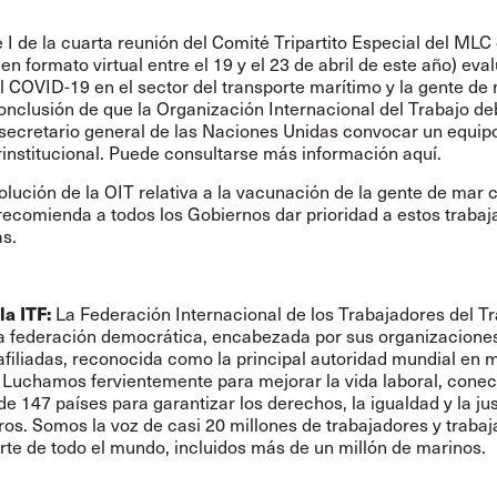
e I de la cuarta reunión del Comité Tripartito Especial del MLC
en formato virtual entre el 19 y el 23 de abril de este año) eval
 COVID-19 en el sector del transporte marítimo y la gente de 
conclusión de que la Organización Internacional del Trabajo de
l secretario general de las Naciones Unidas convocar un equip
erinstitucional. Puede consultarse más información
aquí
.
lución de la OIT relativa a la vacunación de la gente de mar c
ecomienda a todos los Gobiernos dar prioridad a estos trabaj
as.
la ITF:
La Federación Internacional de los Trabajadores del T
na federación democrática, encabezada por sus organizacione
afiliadas, reconocida como la principal autoridad mundial en 
. Luchamos fervientemente para mejorar la vida laboral, cone
de 147 países para garantizar los derechos, la igualdad y la jus
os. Somos la voz de casi 20 millones de trabajadores y traba
rte de todo el mundo, incluidos más de un millón de marinos.