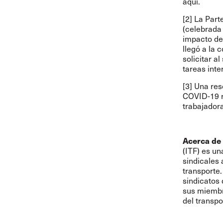
aquí
.
[2] La Part
(celebrada 
impacto del
llegó a la 
solicitar a
tareas int
[3]
Una reso
COVID-19 r
trabajador
Acerca de 
(ITF) es u
sindicales 
transporte
sindicatos 
sus miembr
del transpo