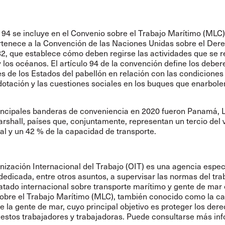
o 94 se incluye en el Convenio sobre el Trabajo Marítimo (MLC)
ertenece a la Convención de las Naciones Unidas sobre el Der
2, que establece cómo deben regirse las actividades que se r
 los océanos. El artículo 94 de la convención define los deber
s de los Estados del pabellón en relación con las condiciones
 dotación y las cuestiones sociales en los buques que enarbole
rincipales banderas de conveniencia en 2020 fueron Panamá, L
arshall, países que, conjuntamente, representan un tercio del v
al y un 42 % de la capacidad de transporte.
nización Internacional del Trabajo (OIT) es una agencia espec
edicada, entre otros asuntos, a supervisar las normas del trab
ratado internacional sobre transporte marítimo y gente de mar 
obre el Trabajo Marítimo (MLC), también conocido como la ca
 la gente de mar, cuyo principal objetivo es proteger los der
 estos trabajadores y trabajadoras. Puede consultarse más in