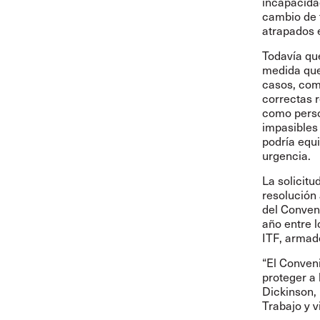
incapacidad
cambio de 
atrapados 
Todavía qu
medida que 
casos, como
correctas 
como perso
impasibles 
podría equi
urgencia.
La solicitu
resolución 
del Conveni
año entre l
ITF, armado
“El Conveni
proteger a
Dickinson, 
Trabajo y v