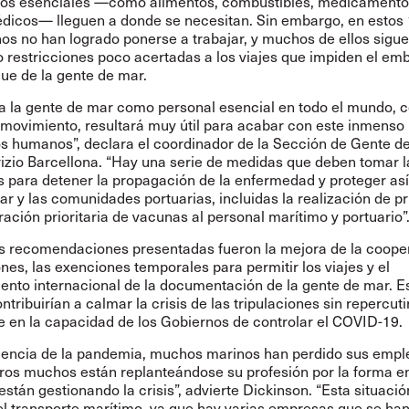
tos esenciales —como alimentos, combustibles, medicamento
dicos— lleguen a donde se necesitan.
Sin embargo, en estos
nos no han logrado ponerse a trabajar, y muchos de ellos sigu
 restricciones poco acertadas a los viajes que impiden el em
e de la gente de mar.
r a la gente de mar como personal esencial en todo el mundo, 
e movimiento, resultará muy útil para acabar con este inmens
s humanos”, declara el coordinador de la Sección de Gente d
rizio Barcellona. “Hay una serie de medidas que deben tomar l
 para detener la propagación de la enfermedad y proteger así
r y las comunidades portuarias, incluidas la realización de p
ración prioritaria de vacunas al personal marítimo y portuario”
as recomendaciones presentadas fueron la mejora de la coope
nes, las exenciones temporales para permitir los viajes y el
ento internacional de la documentación de la gente de mar. E
tribuirían a calmar la crisis de las tripulaciones sin repercuti
 en la capacidad de los Gobiernos de controlar el COVID-19.
encia de la pandemia, muchos marinos han perdido sus emple
ros muchos están replanteándose su profesión por la forma en
stán gestionando la crisis”, advierte Dickinson. “Esta situació
el transporte marítimo, ya que hay varias empresas que se han