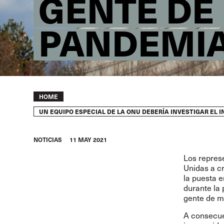
GENTE DE
PANDEMI
Breadcrumb
HOME
UN EQUIPO ESPECIAL DE LA ONU DEBERÍA INVESTIGAR EL
NOTICIAS
11 MAY 2021
Los repres
Unidas a cr
la puesta 
durante la
gente de ma
A consecue