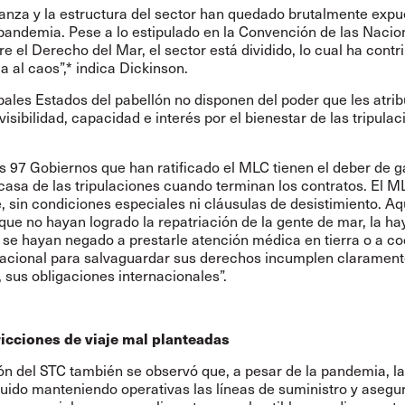
anza y la estructura del sector han quedado brutalmente expu
 pandemia. Pese a lo estipulado en la Convención de las Nacio
e el Derecho del Mar, el sector está dividido, lo cual ha contr
 al caos”,* indica Dickinson.
pales Estados del pabellón no disponen del poder que les atri
visibilidad, capacidad e interés por el bienestar de las tripula
s 97 Gobiernos que han ratificado el MLC tienen el deber de g
 casa de las tripulaciones cuando terminan los contratos. El M
 sin condiciones especiales ni cláusulas de desistimiento. Aq
ue no hayan logrado la repatriación de la gente de mar, la ha
 se hayan negado a prestarle atención médica en tierra o a co
rnacional para salvaguardar sus derechos incumplen claramen
, sus obligaciones internacionales”.
icciones de viaje mal planteadas
ón del STC también se observó que, a pesar de la pandemia, l
uido manteniendo operativas las líneas de suministro y aseg