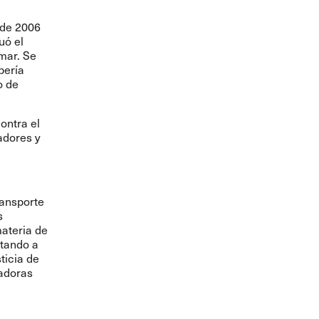
 de 2006
uó el
mar. Se
bería
o de
ontra el
adores y
ransporte
s
materia de
ctando a
ticia de
jadoras