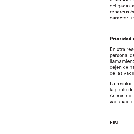
obligadas 
repercusió
carácter ur
Prioridad 
En otra res
personal d
llamamient
dejen de h
de las vac
La resoluci
la gente d
Asimismo, 
vacunación 
FIN