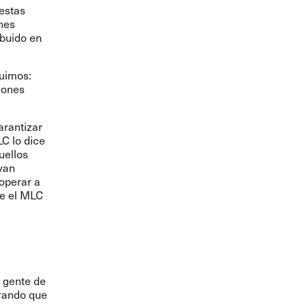
estas
nes
ibuido en
buimos:
ciones
arantizar
LC lo dice
uellos
yan
operar a
te el MLC
a gente de
urando que