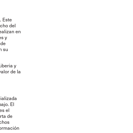
. Este
echo del
ealizan en
es y
 de
n su
iberia y
alor de la
ializada
ajo. El
es el
rta de
echos
formación