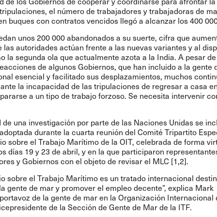
 de los Gobiernos de cooperar y coordinarse para afrontar la 
tripulaciones, el número de trabajadores y trabajadoras de ma
en buques con contratos vencidos llegó a alcanzar los 400 000
edan unos 200 000 abandonados a su suerte, cifra que aumen
las autoridades actúan frente a las nuevas variantes y al disp
 la segunda ola que actualmente azota a la India. A pesar de
reacciones de algunos Gobiernos, que han incluido a la gente
nal esencial y facilitado sus desplazamientos, muchos conti
ante la incapacidad de las tripulaciones de regresar a casa en
pararse a un tipo de trabajo forzoso. Se necesita intervenir co
d de una investigación por parte de las Naciones Unidas se inc
adoptada durante la cuarta reunión del Comité Tripartito Espe
o sobre el Trabajo Marítimo de la OIT, celebrada de forma vir
os días 19 y 23 de abril, y en la que participaron representante
res y Gobiernos con el objeto de revisar el MLC [1,2].
o sobre el Trabajo Marítimo es un tratado internacional desti
 la gente de mar y promover el empleo decente”, explica Mark
portavoz de la gente de mar en la Organización Internacional 
icepresidente de la Sección de Gente de Mar de la ITF.