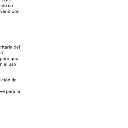
ando su
venir con
itaria del
al
 para que
n el uso
ición de
.
ve para la