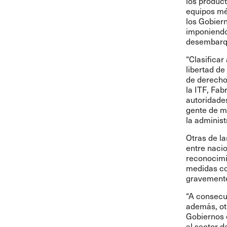
los produc
equipos mé
los Gobier
imponiendo
desembarqu
“Clasifica
libertad d
de derecho
la ITF, Fab
autoridades
gente de ma
la administ
Otras de l
entre nacio
reconocimi
medidas con
gravemente
“A consecu
además, ot
Gobiernos e
al sector d