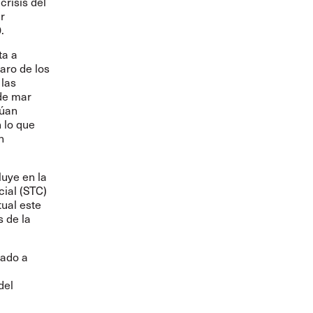
crisis del
r
.
ta a
aro de los
 las
 de mar
núan
 lo que
n
luye en la
cial (STC)
tual este
s de la
nado a
del