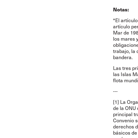
Notas:
*El artícul
artículo p
Mar de 198
los mares y
obligacione
trabajo, la
bandera.
Las tres p
las Islas M
flota mundi
---
[1] La Orga
de la ONU d
principal t
Convenio s
derechos de
básicos de