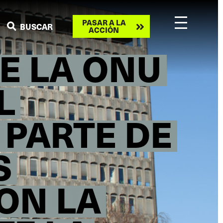
Take
PASAR A LA
BUSCAR
ACCIÓN
action
E LA ONU
L
 PARTE DE
S
ON LA