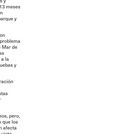
s y
 13 meses
en
barque y
con
o problema
e Mar de
as
 a la
ruebas y
.
ración
stas
r
os, pero,
 que los
n afecta
 visto