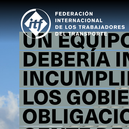
Skip
to
main
content
UN EQUIPO
DEBERÍA I
INCUMPLI
LOS GOBI
OBLIGACI