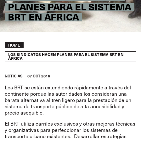
PLANES PARA EL SISTEMA
BRT EN ÁFRICA
Breadcrumb
HOME
LOS SINDICATOS HACEN PLANES PARA EL SISTEMA BRT EN
ÁFRICA
NOTICIAS
07 OCT 2016
Los BRT se están extendiendo rápidamente a través del
continente porque las autoridades los consideran una
barata alternativa al tren ligero para la prestación de un
sistema de transporte público de alta accesibilidad y
precio asequible.
El BRT utiliza carriles exclusivos y otras mejoras técnicas
y organizativas para perfeccionar los sistemas de
transporte urbano existentes. Desarrollar estrategias