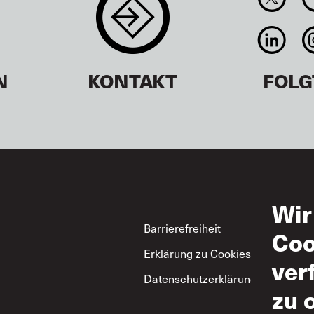
N
KONTAKT
FOLG
Wir
Footer
Barrierefreiheit
Nut
Coo
Erklärung zu Cookies
Zul
ver
Datenschutzerklärung
ITF
zu 
Gru
zum