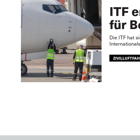
ITF e
für 
Die ITF hat s
International
ZIVILLUFTFA