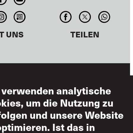
T UNS
TEILEN
 verwenden analytische
zungsbedingungen
kies, um die Nutzung zu
ässige Nutzung
folgen und unsere Website
-
optimieren. Ist das in
ndsatzerklärung
 gegenseitigen