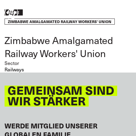
Skip
to
Breadcrumb
Engagie
HOME
main
content
ZIMBABWE AMALGAMATED RAILWAY WORKERS' UNION
euch!
Zimbabwe Amalgamated
Railway Workers' Union
Sector
Railways
GEMEINSAM SIND
WIR STÄRKER
WERDE MITGLIED UNSERER
GLOBALEN FAMILIE