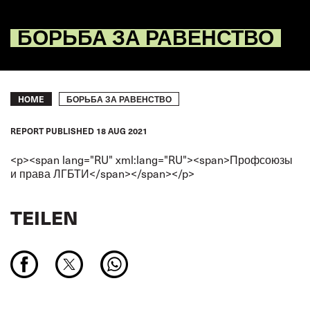
БОРЬБА ЗА РАВЕНСТВО
Breadcrumb
БОРЬБА ЗА РАВЕНСТВО
HOME
REPORT
PUBLISHED
18 AUG 2021
<p><span lang="RU" xml:lang="RU"><span>Профсоюзы
и права ЛГБТИ</span></span></p>
TEILEN