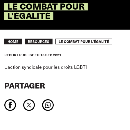
LE COMBAT POUR
L'ÉGALITÉ
Breadcrumb
LE COMBAT POUR L'ÉGALITÉ
HOME
RESOURCES
REPORT
PUBLISHED
15 SEP 2021
L'action syndicale pour les droits LGBTI
PARTAGER