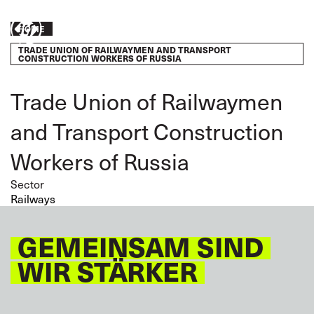
Skip
to
Breadcrumb
HOME
Engagie
main
TRADE UNION OF RAILWAYMEN AND TRANSPORT
content
euch!
CONSTRUCTION WORKERS OF RUSSIA
Trade Union of Railwaymen
and Transport Construction
Workers of Russia
Sector
Railways
GEMEINSAM SIND
WIR STÄRKER