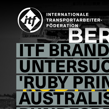
Skip
to
main
content
ITF BRAN
UNTERSUC
'RUBY PRI
AUSTRALI