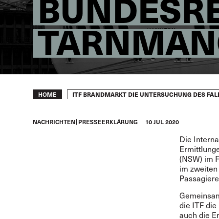
BUNDESRE
TARNMAN
Breadcrumb
ITF BRANDMARKT DIE UNTERSUCHUNG DES FAL
HOME
NACHRICHTEN
PRESSEERKLÄRUNG
10 JUL 2020
Die Interna
Ermittlung
(NSW) im F
im zweiten
Passagiere
Gemeinsam 
die ITF die
auch die E