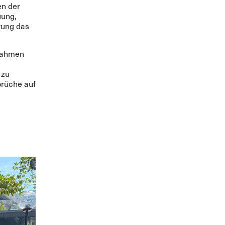
en
der
uung,
rung das
srahmen
 zu
brüche auf