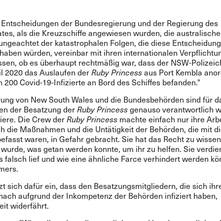
 Entscheidungen der Bundesregierung und der Regierung des
tes, als die Kreuzschiffe angewiesen wurden, die australische
 ungeachtet der katastrophalen Folgen, die diese Entscheidung
haben würden, vereinbar mit ihren internationalen Verpflichtu
sen, ob es überhaupt rechtmäßig war, dass der NSW-Polizeich
il 2020 das Auslaufen der
Ruby Princess
aus Port Kembla anor
 200 Covid-19-Infizierte an Bord des Schiffes befanden."
rung von New South Wales und die Bundesbehörden sind für d
en der Besatzung der
Ruby Princess
genauso verantwortlich wi
iere. Die Crew der
Ruby Princess
machte einfach nur ihre Arb
h die Maßnahmen und die Untätigkeit der Behörden, die mit 
efasst waren, in Gefahr gebracht. Sie hat das Recht zu wissen
 wurde, was getan werden konnte, um ihr zu helfen. Sie verdie
 falsch lief und wie eine ähnliche Farce verhindert werden kö
mers.
zt sich dafür ein, dass den Besatzungsmitgliedern, die sich ihr
nach aufgrund der Inkompetenz der Behörden infiziert haben,
it widerfährt.