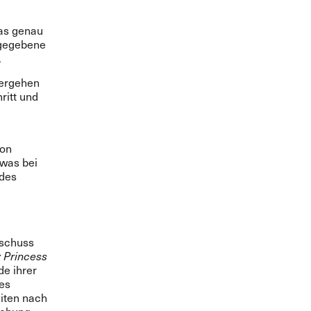
was genau
rgegebene
.
lergehen
ritt und
von
 was bei
 des
sschuss
 Princess
e ihrer
es
eiten nach