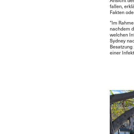
Ansicht de
fallen, erk
Fakten ode
"Im Rahmen
nachdem di
welchen In
Sydney nac
Besatzung 
einer Infe