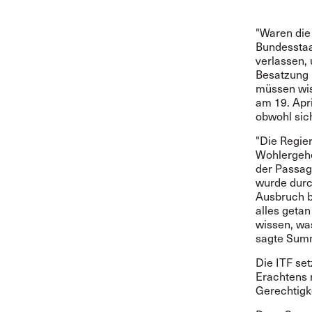
"Waren die
Bundesstaa
verlassen,
Besatzung 
müssen wis
am 19. Apr
obwohl sich
"Die Regie
Wohlergeh
der Passag
wurde durc
Ausbruch b
alles getan
wissen, was
sagte Sum
Die ITF set
Erachtens 
Gerechtigke