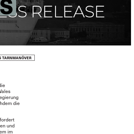
S
LS TARNMANÖVER
die
Wales
egierung
chdem die
fordert
ten und
rem im