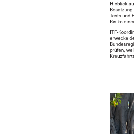
Hinblick a
Besatzung 
Tests und 
Risiko eine
ITF-Koordi
erwecke de
Bundesregi
prüfen, we
Kreuzfahrts