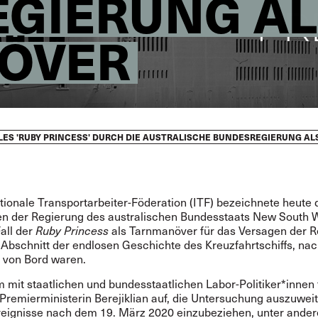
GIERUNG AL
ÖVER
LES 'RUBY PRINCESS' DURCH DIE AUSTRALISCHE BUNDESREGIERUNG A
tionale Transportarbeiter-Föderation (ITF) bezeichnete heute 
en der Regierung des australischen Bundesstaats New South 
all der
Ruby Princess
als Tarnmanöver für das Versagen der R
 Abschnitt der endlosen Geschichte des Kreuzfahrtschiffs, na
 von Bord waren.
mit staatlichen und bundesstaatlichen Labor-Politiker*innen 
 Premierministerin Berejiklian auf, die Untersuchung auszuwei
reignisse nach dem 19. März 2020 einzubeziehen, unter ande