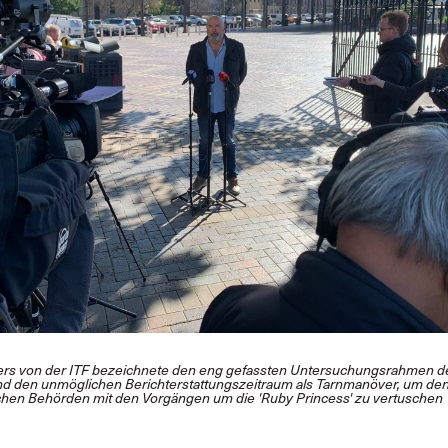
s von der ITF bezeichnete den eng gefassten Untersuchungsrahmen 
d den unmöglichen Berichterstattungszeitraum als Tarnmanöver, um d
schen Behörden mit den Vorgängen um die 'Ruby Princess' zu vertuschen