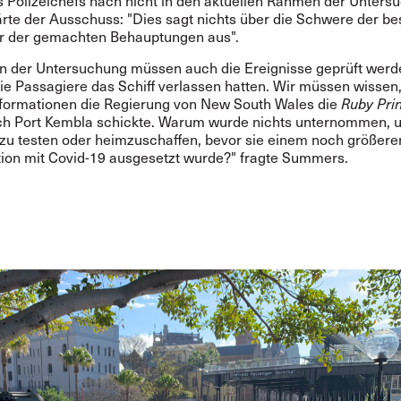
s Polizeichefs nach nicht in den aktuellen Rahmen der Unters
lärte der Ausschuss: "Dies sagt nichts über die Schwere der be
r der gemachten Behauptungen aus".
 der Untersuchung müssen auch die Ereignisse geprüft werd
e Passagiere das Schiff verlassen hatten. Wir müssen wissen,
formationen die Regierung von New South Wales die
Ruby Pri
h Port Kembla schickte. Warum wurde nichts unternommen, 
zu testen oder heimzuschaffen, bevor sie einem noch größere
ktion mit Covid-19 ausgesetzt wurde?" fragte Summers.