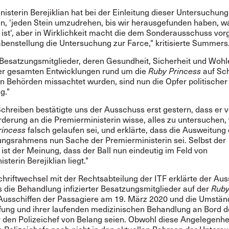
isterin Berejiklian hat bei der Einleitung dieser Untersuchung
n, 'jeden Stein umzudrehen, bis wir herausgefunden haben, 
ist', aber in Wirklichkeit macht die dem Sonderausschuss vo
benstellung die Untersuchung zur Farce," kritisierte Summers
 Besatzungsmitglieder, deren Gesundheit, Sicherheit und Woh
r gesamten Entwicklungen rund um die
Ruby Princess
auf Sch
en Behörden missachtet wurden, sind nun die Opfer politischer
g."
Schreiben bestätigte uns der Ausschuss erst gestern, dass er 
rderung an die Premierministerin wisse, alles zu untersuchen,
rincess
falsch gelaufen sei, und erklärte, dass die Ausweitung
ngsrahmens nun Sache der Premierministerin sei. Selbst der
 ist der Meinung, dass der Ball nun eindeutig im Feld von
sterin Berejiklian liegt."
chriftwechsel mit der Rechtsabteilung der ITF erklärte der Au
s die Behandlung infizierter Besatzungsmitglieder auf der
Ruby
usschiffen der Passagiere am 19. März 2020 und die Umständ
ung und ihrer laufenden medizinischen Behandlung an Bord d
ür den Polizeichef von Belang seien. Obwohl diese Angelegenh