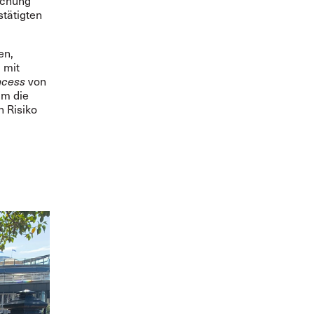
uchung
stätigten
en,
 mit
ncess
von
um die
n Risiko