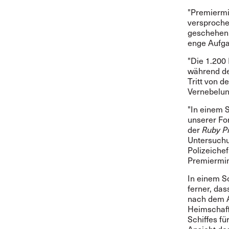
"Premiermin
versproche
geschehen 
enge Aufga
"Die 1.200
während de
Tritt von d
Vernebelun
"In einem 
unserer Fo
der
Ruby P
Untersuchu
Polizeichef
Premiermini
In einem S
ferner, das
nach dem A
Heimschaff
Schiffes f