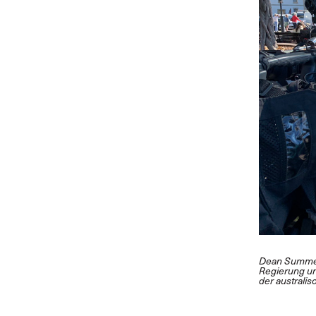
Dean Summer
Regierung un
der australi