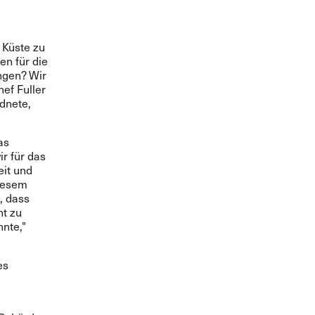
 Küste zu
en für die
ngen? Wir
ef Fuller
dnete,
as
r für das
eit und
diesem
, dass
nt zu
nnte,"
es