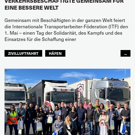
VERKEHRSBESCHÄFTIGTE GEMEINSAM FÜR
EINE BESSERE WELT
Gemeinsam mit Beschäftigten in der ganzen Welt feiert
die Internationale Transportarbeiter-Föderation (ITF) den
1. Mai – einen Tag der Solidarität, des Kampfs und des
Einsatzes für die Schaffung einer
ZIVILLUFTFAHRT
HÄFEN
...
FISCHEREIWIRTSCHAFT
BINNENSCHIFFFAHRT
EISENBAHN
STRASSENTRANSPORT
SEELEUTE
FREMDENVERKEHRSDIENSTE
ÖFFENTLICHER PERSONENNAHVERKEHR
LAGERHALTUNG
FRAUEN
JUGEND
GLOBAL
ITF AFRICA
ARABISCHE WELT
ASIEN PAZIFIK
EUROPA
NORDAMERIKA
LATEINAMERIKA