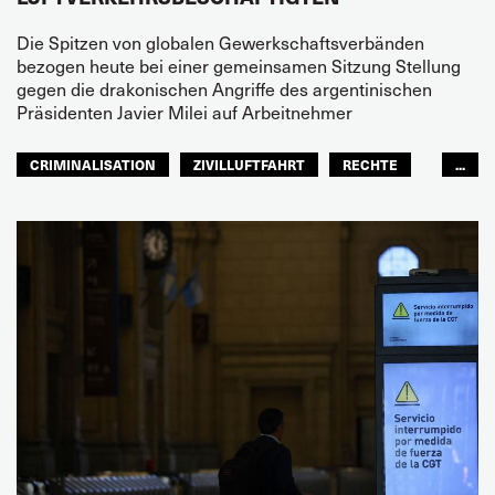
Die Spitzen von globalen Gewerkschaftsverbänden
bezogen heute bei einer gemeinsamen Sitzung Stellung
gegen die drakonischen Angriffe des argentinischen
Präsidenten Javier Milei auf Arbeitnehmer
CRIMINALISATION
ZIVILLUFTFAHRT
RECHTE
...
LATEINAMERIKA