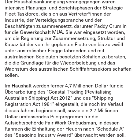
Der Haushaltsankündigung vorangegangen waren
intensive Planungs- und Berichtsphasen der Strategic
Fleet Taskforce, die sich aus Vertreter*innen der
Industrie, der Verteidigungsbranche und der
Beschäftigten zusammensetzt, darunter Paddy Crumlin
für die Gewerkschaft MUA. Sie war eingesetzt worden,
um die Regierung zur Zusammensetzung, Struktur und
Kapazität der von ihr geplanten Flotte von bis zu zwölf
unter australischer Flagge fahrenden und mit
australischen Seeleuten besetzten Schiffen zu beraten,
die die Grundlage für die Wiederbelebung und das
Wachstum des australischen Schifffahrtssektors schaffen
sollen.
Im Haushalt werden ferner 4,7 Millionen Dollar für die
Überarbeitung des "Coastal Trading (Revitalising
Australian Shipping) Act 2012" und des "Shipping
Registration Act 1981"
eingestellt, die noch im Verlauf
dieses Jahres beginnen soll, sowie ein 2,7 Millionen
Dollar umfassendes Pilotprogramm für die
Aufsichtsbehörde Fair Work Ombudsman, in dessen
Rahmen die Einhaltung der Heuern nach "Schedule A"
des "Seagoing Industry Award" überwacht werden soll.