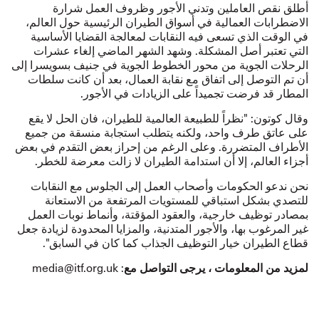
أطلق نقص العاملين وتدني الأجور وظروف العمل شرارة
الاضطرابات العمالية في أسواق الطيران الرئيسية حول العالم،
في الوقت الذي تسعى فيه النقابات لمعالجة القضايا الأساسية
التي تعتبر أصل المشكلة. وشهد الشهر الماضي إلغاء عشرات
الرحلات الجوية من محور الخطوط الجوية في جنيف بسويسرا إلى
أن تم التوصل إلى اتفاق مع نقابة العمال، بعد أن كانت سلطات
المطار قد فرضت تجميداً على الزيادات في الأجور.
وقال كوتون: "نظراً للطبيعة العالمية للطيران، فان الحل لا يقع
على عاتق طرف واحد، ولكنه يتطلب استجابة منسقة من جميع
الأطراف المتضررة. وعلى الرغم من إحراز بعض التقدم في بعض
أجزاء العالم، إلا أن استدامة الطيران لا زالت معرضة للخطر.
نحن ندعو الحكومات وأصحاب العمل إلى الجلوس مع النقابات
للتصدي بشكل استباقي للمستويات المرتفعة من الاستعانة
بمصادر توظيف خارجية، والعقود المؤقتة، وأنماط نوبات العمل
غير المرغوب بها، والأجور المتدنية، والمزايا المحدودة لزيادة جعل
قطاع الطيران خيار التوظيف الجذاب كما كان في السابق".
: media@itf.org.uk
لمزيد من المعلومات ، يرجى التواصل مع