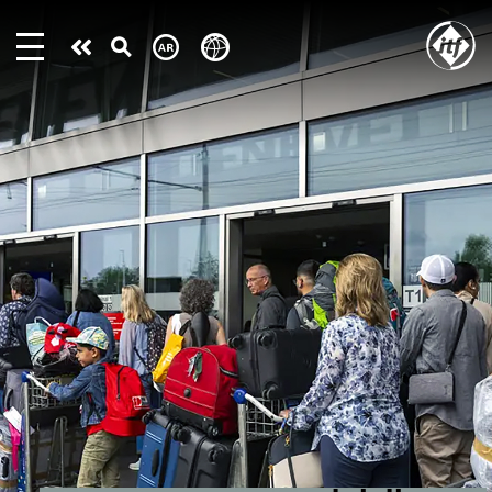
Skip
to
Take
main
content
action