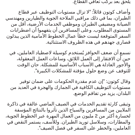
يلحق بعد بركب تعافي القطاع.
وأضاف كوتون قائلاً: "لا تزال مستويات التوظيف عبر قطاع
الطيران، بما في ذلك مراقبي الملاحة الجوية والطيارين ومهندسي
الصيانة ومضيفي الطيران وموظفي الخدمات الأرضية، أقل من
المستوى المطلوب. وعلى المسافرين أن يتفهموا أن اضطرابات
السفر المتوقعة ليست خطأ عمال الخطوط الأمامية الذين يبذلون
قصارى جهدهم في هذه الظروف الاستثنائية.
نسمع أن ضعف الحوافز يُستخدم كوسيلة لاصطياد العاملين، في
حين أن الافتقار إلى العمل اللائق، وساعات العمل المعقولة،
والأجور العادلة هي الأسباب الأساسية للمشكلة. حان الوقت
للتوقف عن وضع حلول مؤقتة للمشكلات الكبيرة".
وقال كوتون: "إن عدم مقدرة الحكومات على ضمان توفير
مستويات التوظيف الكافية في الجمارك والهجرة في العديد من
البلدان، يزيد من تفاقم الوضع.
وتبقى كارثة تقديم الخدمات في الصيف الماضي عالقة في ذاكرة
الملايين من المسافرين والسياح الذين تأثروا بالنتائج المؤسفة
لخسارة أكثر من 2 مليون من العمال المهرة عبر الخطوط الجوية،
والمطارات، وسلاسل توريد الطيران. وللأسف، يستمر النقص في
العاملين، والخطر على السفر في فصل الصيف".