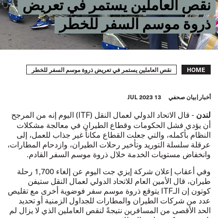
نقص العاملين يستمر في تعريض
ذروة موسم السفر للخطر
Breadcrumb
نقص العاملين يستمر في تعريض ذروة موسم السفر للخطر
HOME
أخبار
بيان صحفي
13 JUL 2023
- قال الاتحاد الدولي لعمال النقل (ITF) اليوم إنه من المرجح
لندن
أن يؤدي فشل الحكومات وقطاع الطيران في معالجة مشكلات
النظام بأكمله، والتي جعلت القطاع مكاناً غير جذاب للعمل، إلى
عرقلة سلسلة التوريد وتأخير رحلات الطيران، وازدحام المطارات،
وانخفاض مستويات الخدمة خلال ذروة موسم السفر القادم.
وفي أعقاب
إعلان شركة إيزي جت اليوم
عن إلغاء 1,700 رحلة
طيران، قال الأمين العام للاتحاد الدولي لعمال النقل ستيفن
كوتون إن الـITF يتوقع ذروة موسم سفر فوضوية أخرى مع تقليص
عدد من شركات الطيران والمطارات للجداول الزمنية أو تحديد
الحد الأقصى من المسافرين نتيجةً لنقص العاملين الذي لا يزال لم