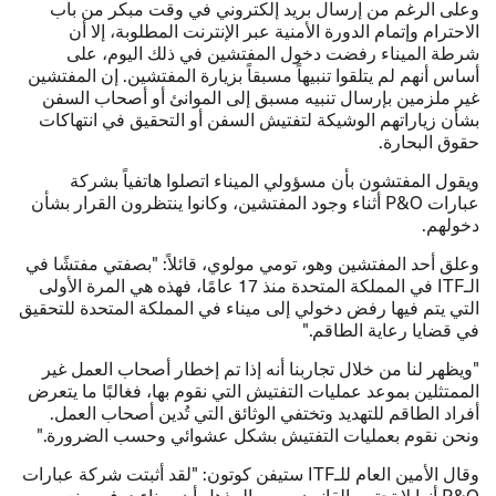
وعلى الرغم من إرسال بريد إلكتروني في وقت مبكر من باب
الاحترام وإتمام الدورة الأمنية عبر الإنترنت المطلوبة، إلا أن
شرطة الميناء رفضت دخول المفتشين في ذلك اليوم، على
أساس أنهم لم يتلقوا تنبيهاً مسبقاً بزيارة المفتشين. إن المفتشين
غير ملزمين بإرسال تنبيه مسبق إلى الموانئ أو أصحاب السفن
بشأن زياراتهم الوشيكة لتفتيش السفن أو التحقيق في انتهاكات
حقوق البحارة.
ويقول المفتشون بأن مسؤولي الميناء اتصلوا هاتفياً بشركة
عبارات P&O أثناء وجود المفتشين، وكانوا ينتظرون القرار بشأن
دخولهم.
وعلق أحد المفتشين وهو، تومي مولوي، قائلاً: "بصفتي مفتشًا في
الـITF في المملكة المتحدة منذ 17 عامًا، فهذه هي المرة الأولى
التي يتم فيها رفض دخولي إلى ميناء في المملكة المتحدة للتحقيق
في قضايا رعاية الطاقم."
"ويظهر لنا من خلال تجاربنا أنه إذا تم إخطار أصحاب العمل غير
الممتثلين بموعد عمليات التفتيش التي نقوم بها، فغالبًا ما يتعرض
أفراد الطاقم للتهديد وتختفي الوثائق التي تُدين أصحاب العمل.
ونحن نقوم بعمليات التفتيش بشكل عشوائي وحسب الضرورة."
وقال الأمين العام للـITF ستيفن كوتون: "لقد أثبتت شركة عبارات
P&O أنها لا تحترم القانون، ومن المذهل أن ميناء دوفر يمنع