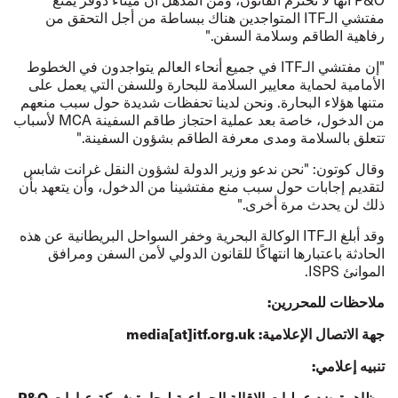
مفتشي الـITF المتواجدين هناك ببساطة من أجل التحقق من
رفاهية الطاقم وسلامة السفن."
"إن مفتشي الـITF في جميع أنحاء العالم يتواجدون في الخطوط
الأمامية لحماية معايير السلامة للبحارة وللسفن التي يعمل على
متنها هؤلاء البحارة. ونحن لدينا تحفظات شديدة حول سبب منعهم
من الدخول، خاصة بعد عملية احتجاز طاقم السفينة MCA لأسباب
تتعلق بالسلامة ومدى معرفة الطاقم بشؤون السفينة."
وقال كوتون: "نحن ندعو وزير الدولة لشؤون النقل غرانت شابس
لتقديم إجابات حول سبب منع مفتشينا من الدخول، وأن يتعهد بأن
ذلك لن يحدث مرة أخرى."
وقد أبلغ الـITF الوكالة البحرية وخفر السواحل البريطانية عن هذه
الحادثة باعتبارها انتهاكًا للقانون الدولي لأمن السفن ومرافق
الموانئ ISPS.
ملاحظات للمحررين:
جهة الاتصال الإعلامية: media[at]itf.org.uk
تنبيه إعلامي:
مظاهرة ضد عمليات الإقالة الجماعية لبحارة شركة عبارات P&O