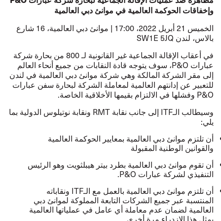
وإخفاقات الحوكمة العالمية في موانئ دبي العالمية
الخميس 21 أبريل 2022، 17:00 | موانئ دبي العالمية، 16 شارع
بالاس، لندن SW1E 5JQ
في أعقاب الإقالة الجماعية غير القانونية لـ 800 من بحارة شركة
عبارات P&O، سوف يتوجه قادة النقابات من جميع أنحاء العالم
إلى مقر الشركة المالكة وهي شركة موانئ دبي العالمية في لندن
للتعبير عن إدانتهم العالمية لمعاملة الشركة لبحارة سفن عبارات
P&O وفشلها في الالتزام بقيمها الأخلاقية الخاصة.
وسيطالب الـITF إلى جانب نقابة RMT ونقابة نوتيلوس الدولية بما
يلي:
أن تلتزم موانئ دبي العالمية بمعايير الحوكمة العالمية
والقوانين الوطنية المقبولة
أن تقوم موانئ دبي العالمية بطرد بيتر هيبلثويت وهو الرئيس
التنفيذي لشركة عبارات P&O‏.
أن تلتزم موانئ دبي العالمية بالعمل مع الـITF ونقاباته
المنتسبة عبر جميع الشركات التابعة المملوكة لموانئ دبي
العالمية لضمان عدم معاملة أي عامل في عملياتها العالمية
بمثل هذا الازدراء مرة أخرى.