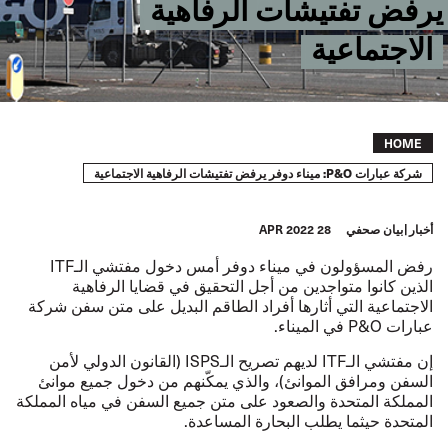
يرفض تفتيشات الرفاهية
الاجتماعية
Breadcrumb
HOME
شركة عبارات P&O: ميناء دوفر يرفض تفتيشات الرفاهية الاجتماعية
أخبار
بيان صحفي
28 APR 2022
رفض المسؤولون في ميناء دوفر أمس دخول مفتشي الـITF
الذين كانوا متواجدين من أجل التحقيق في قضايا الرفاهية
الاجتماعية التي أثارها أفراد الطاقم البديل على متن سفن شركة
عبارات P&O في الميناء.
إن مفتشي الـITF لديهم تصريح الـISPS (القانون الدولي لأمن
السفن ومرافق الموانئ)، والذي يمكّنهم من دخول جميع موانئ
المملكة المتحدة والصعود على متن جميع السفن في مياه المملكة
المتحدة حيثما يطلب البحارة المساعدة.