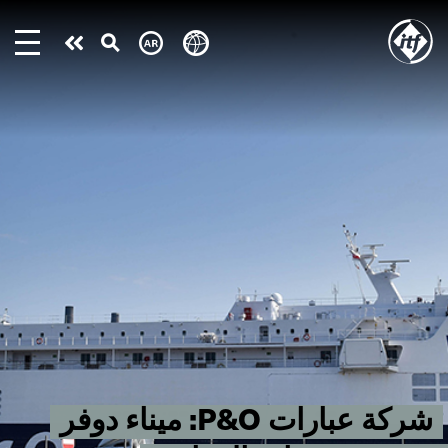
Skip
to
Take
main
content
action
شركة عبارات P&O: ميناء دوفر