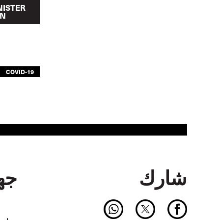
NISTER
ON
COVID-19
شارك
جهة