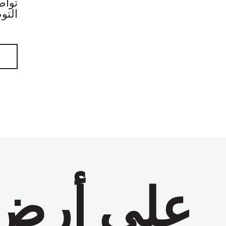
التو
على أرض 