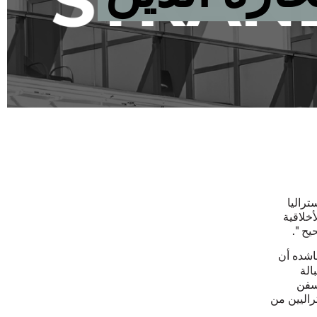
ستراليا
خلاقية
ح ".
اشده أن
الة
لسفن
راليين من