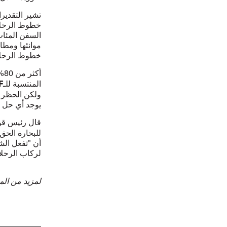
خطوط الرحلات
السفن المئات
موانئها ومطا
خطوط الرحلات
أكثر من 80% من السفن السياحية في العالم مغطاة باتفاقيات
المنتسبة للـ
F
ولكن الحظر 
يوجد أي حل ف
قال رئيس قوة
للبحارة الحق
أن "تفعل الش
لركاب الرحلا
لمزيد من الم