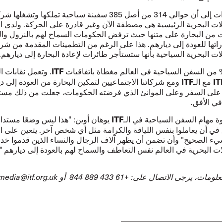
تشير التقديرات إلى أن حوالي 314 من أصل 385 سفينة سياحية تملكها وتشغل
 البحرية الرئيسية هي مصطفة الآن وغير قادرة على الحركة. ولدى ال
 من البحارة على متنها حيث ترفض الحكومات السماح لهم بالنزول وال
راتها للعودة إلى ديارهم. هذا على الرغم من التطمينات المقدمة من ش
 البحرية السياحية بأنها ستستأجر طائرات لإعادة البحارة إلى ديارهم.
. وتعمل نقابات ا
ITF
مع الـ
ومع شركائنا الاجتماعيين لتمكين البحارة من العودة إلى دي
ITF
IT
على السفر وعلى الموانئ الذي فرضته الحكومات، جعلت من ذلك مستحي
ي الأفق.
 مهام السفن السياحية في الـ
يوهان أوين: "هذا ليس وضعًا مستدامً
ITF
 في أن يعاملوا بنفس اللياقة والكرامة مثل أي شخص آخر. يتعين على 
يء الصحيح" وأن تضمن أن يظهر آلاف الرجال والنساء الذين قدموا خدم
ت البحرية في العالم نفس التعاطف والسماح لهم بالعودة إلى ديارهم ".
علومات، يرجى الاتصال على:
+61 433 889 844
أو
media@itf.org.uk