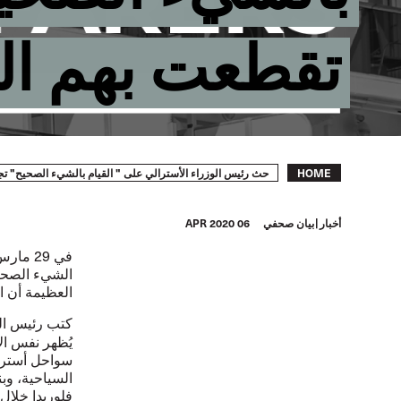
تقطعت بهم ا
Breadcrumb
حث رئيس الوزراء الأسترالي على " القيام بالشيء الصحيح" تجا
HOME
أخبار
بيان صحفي
06 APR 2020
الشيء الصحيح
العظيمة أن ا
كتب رئيس الـ
يُظهر نفس ال
سواحل أسترال
السياحية، وب
فلوريدا خلال 24 إلى 48 ساعة القادمة