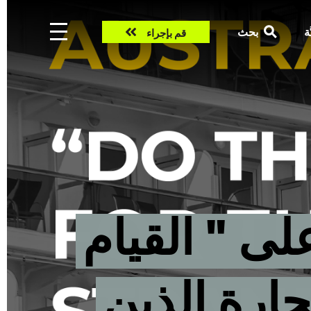
Take
ّة
بحث
قم بإجراء
action
ى " القيام
حارة الذين