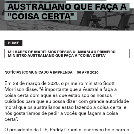
AUSTRALIANO QUE FAÇA A
"COISA CERTA"
Breadcrumb
HOME
MILHARES DE MARÍTIMOS PRESOS CLAMAM AO PRIMEIRO-
MINISTRO AUSTRALIANO QUE FAÇA A "COISA CERTA"
NOTÍCIAS
COMUNICADO À IMPRENSA
06 APR 2020
Em 29 de março de 2020, o primeiro ministro Scott
Morrison disse,
“
é importante que a Austrália faça a
coisa certa com aqueles que estão sob os nossos
cuidados para que eu possa dizer com grande autoridade
moral que os australianos estão fazendo a coisa certa, e
nós gostaríamos de pedir a vocês que façam a coisa
certa
”.
O presidente da ITF, Paddy Crumlin, escreveu hoje para o